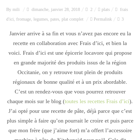
Index des recettes
By
mili
dimanche, janvier 28, 2018
2
plats
frais
d'ici
,
fromage
,
legumes
,
pates
,
plat complet
Permalink
3
Catégories
Janvier arrive à sa fin et vous n’avez pas encore eu la
recette en collaboration avec Frais d’ici, et bien la
Apéro
voici. Frais d’ici est une épicerie locavore qui propose
en grande majorité des produits issus de la région
Entrée
Occitanie, on y retrouve tout plein de produits
régionaux de bonne qualité et à un prix abordable.
C’est un rendez-vous que vous pourrez retrouver
plats
chaque mois sur le blog (
toutes les recettes Frais d’ici
).
J’ai opté pour une recette de pâte, déjà parce que c’est
plus simple à faire qu’on pourrait le croire et puis parce
Dessert
que mon frère (que j’aime fort) m’a offert l’accessoire