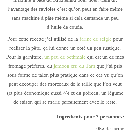
machine à pâte du Kitchenaid pour noël. Cela dit
Boisson chaudes
l’avantage des ravioles c’est qu’on peut en faire même
sans machine à pâte même si cela demande un peu
d’huile de coude.
Les classiques
Pour cette recette j’ai utilisé de la
farine de seigle
pour
réaliser la pâte, ça lui donne un coté un peu rustique.
Mes amis en cuisine
Pour la garniture,
un peu de bethmale
qui est un de mes
fromage préférés, du
jambon cru du Tarn
que j’ai pris
sous forme de talon plus pratique dans ce cas vu qu’on
Recettes Végétariennes
peut découper des morceaux de la taille que l’on veut
(et plus économique aussi ^^) et du poireau, un légume
Resto
de saison qui se marie parfaitement avec le reste.
Ingrédients pour 2 personnes:
Tuto
105g de farine