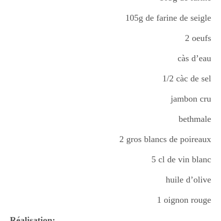
105g de farine de seigle
Divers
2 oeufs
càs d’eau
Semaines Spéciales
1/2 càc de sel
jambon cru
cupcake
bethmale
2 gros blancs de poireaux
apéro
5 cl de vin blanc
huile d’olive
Halloween
1 oignon rouge
Réalisation: