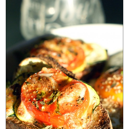
Boisson chaudes
Les classiques
Mes amis en cuisine
Recettes Végétariennes
Resto
Tuto