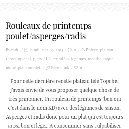
Rouleaux de printemps
poulet/asperges/radis
By
mili
lundi, avril 13, 2015
0
Entrée
,
plateau
repas top chef
,
plats
cruditées
,
legumes
,
menthe
,
pique
nique
,
plat complet
Permalink
0
Pour cette dernière recette plateau télé Topchef
j’avais envie de vous proposer quelque chose de
très printanier. Un rouleau de printemps (ben oui
c’est dans le nom XD) avec des légumes de saison.
Asperges et radis donc pour un plat qui est toujours
aussi bon et léger. A consommer sans culpabiliser