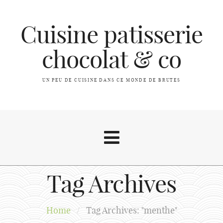
Cuisine patisserie
chocolat & co
UN PEU DE CUISINE DANS CE MONDE DE BRUTES
Tag Archives
A propos
Home
/
Tag Archives: "menthe"
Index des recettes