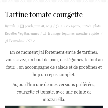
Tartine tomate courgette
Catégories
By
mili
jeudi, juin 18, 2015
2
Apéro
,
Entrée
,
plats
,
Apéro
Recettes Végétariennes
fromage
,
legumes
,
menthe
,
rapide
Permalink
0
Entrée
En ce moment j’ai fortement envie de tartines,
vous savez, un bout de pain, des légumes, le tout au
four… on accompagne de salade et de protéines et
plats
hop un repas complet.
Aujourd’hui une de mes versions préférées,
Dessert
courgette et tomate, avec une pointe de
mozzarella.