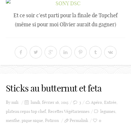
Et ce soir c’est parti pour la finale de Topchef
(même si pour moi Olivier aurait du gagner)
Sticks au butternut et feta
By
mili
lundi, février 16, 2015
3
Apéro
,
Entrée
,
plateau repas top chef
,
Recettes Végétariennes
legumes
,
menthe
,
pique nique
,
Potiron
Permalink
0