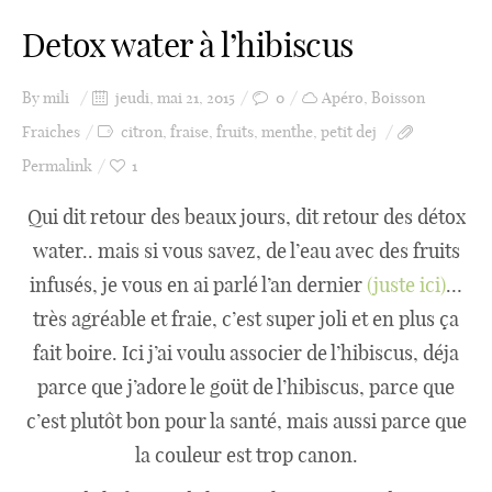
Detox water à l’hibiscus
By
mili
jeudi, mai 21, 2015
0
Apéro
,
Boisson
Fraiches
citron
,
fraise
,
fruits
,
menthe
,
petit dej
Permalink
1
Qui dit retour des beaux jours, dit retour des détox
water.. mais si vous savez, de l’eau avec des fruits
infusés, je vous en ai parlé l’an dernier
(juste ici)
…
très agréable et fraie, c’est super joli et en plus ça
fait boire. Ici j’ai voulu associer de l’hibiscus, déja
parce que j’adore le goüt de l’hibiscus, parce que
c’est plutôt bon pour la santé, mais aussi parce que
la couleur est trop canon.