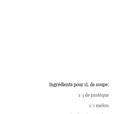
1 càs d’huile d’olive
pour le service:
30g de fêta (par personne)
feuilles de menthes
graines de lin
Réalisation:
Couper la pastèque en morceau et épépiner
grossièrement (pas le peine de trop s’embêter avec
ça)
Couper le melon en morceaux.
Mixer la pastèque avec le melon, la menthe et
l’huile d’olive.