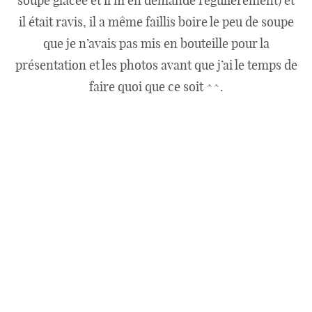
Ingrédients pour 1L de soupe:
1/3 de pastèque
1/2 melon
6 feuilles de menthes
sel, poivre
4 gouttes de tabasco