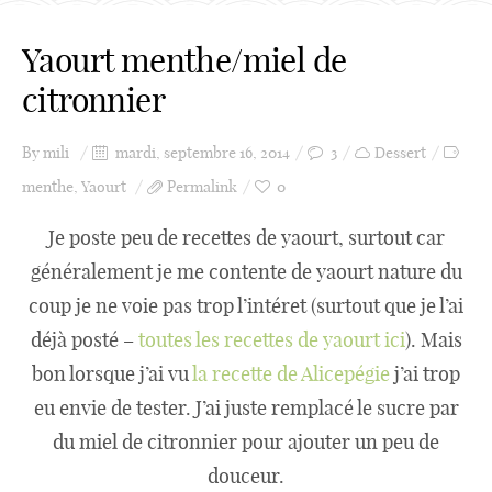
Yaourt menthe/miel de
citronnier
By
mili
mardi, septembre 16, 2014
3
Dessert
menthe
,
Yaourt
Permalink
0
Je poste peu de recettes de yaourt, surtout car
généralement je me contente de yaourt nature du
coup je ne voie pas trop l’intéret (surtout que je l’ai
déjà posté –
toutes les recettes de yaourt ici
). Mais
bon lorsque j’ai vu
la recette de Alicepégie
j’ai trop
eu envie de tester. J’ai juste remplacé le sucre par
du miel de citronnier pour ajouter un peu de
douceur.