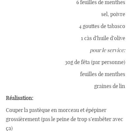
Filtrer avec un tamis fin
Retirer la mousse qui reste sur le dessus avec une
cuillère a soupe.
Saler poivrer et ajouter le tabasco (goûter pour
vérifier, cela ne doit pas être salé, plutôt neutre et
très frais)
Conserver au frais dans une bouteille.
Pour le service, verser dans une verrine, ajouter
des cubes de fêta quelques graines de lin et une
feuille de menthe.
C’est très frais et agréable en été, avec un litre on
peu servir environs 6 verrines (après cela dépend