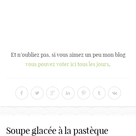
La pastèque… cela fait partie de ces légumes de
l’été, très frais et agréables comme le melon ou le
concombre que tout le monde aime… enfin moi je
n’aime pas (je n’aime pas le concombre non plus
cela dit). Heureusement l’amoureux lui aime ça et
heureusement vu qu’on m’as donné une belle
pastèque il y a peu. Comme manger la pastèque
nature cela peu vite lasser j’ai eu envie de lui cuisine
en soupe glacée (depuis que je lui en ai fait l’an
dernier
au concombre
et
au melon
il adore les
soupe glacée et il m’en demande régulièrement) et
il était ravis, il a même faillis boire le peu de soupe
que je n’avais pas mis en bouteille pour la
présentation et les photos avant que j’ai le temps de