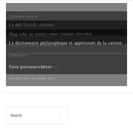
Daifuku mochi
POPULAR POSTS
Le defi fraîch’ attitude
POSTED ON 22 FÉVRIER 2012
Mug cake au yaourt cœur coulant chocolat
POSTED ON 18 MAI 2012
Le dictionnaire philosophique et appétissant de la cuisine:
POSTED ON 5 SEPTEMBRE 2013
Concours
Tarte poireaux/chèvre
POSTED ON 6 NOVEMBRE 2012
POSTED ON 1 FÉVRIER 2012