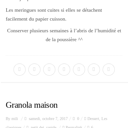
Les meringues sont cuites si elles se détachent
facilement du papier cuisson.
Conserver plusieurs semaines à l’abris de l’humidité et
de la poussière ^^
Granola maison
By
mili
samedi, octobre 7, 2017
0
Dessert
,
Les
classiques
petit dej
,
rapide
Permalink
6