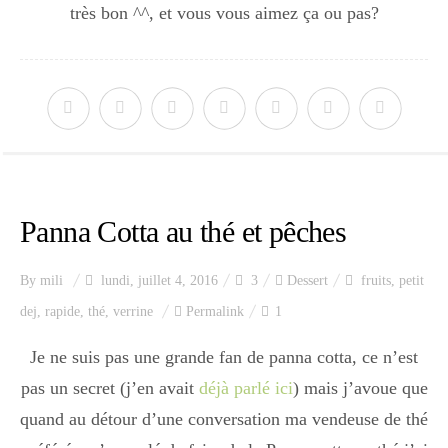
très bon ^^, et vous vous aimez ça ou pas?
Panna Cotta au thé et pêches
By
mili
lundi, juillet 4, 2016
3
Dessert
fruits
,
petit
dej
,
rapide
,
thé
,
verrine
Permalink
1
Je ne suis pas une grande fan de panna cotta, ce n’est
pas un secret (j’en avait
déjà parlé ici
) mais j’avoue que
quand au détour d’une conversation ma vendeuse de thé