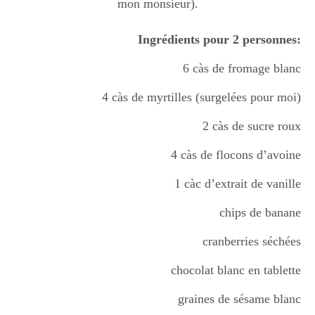
mon monsieur).
Boisson chaudes
Ingrédients pour 2 personnes:
6 càs de fromage blanc
Les classiques
4 càs de myrtilles (surgelées pour moi)
2 càs de sucre roux
Mes amis en cuisine
4 càs de flocons d’avoine
1 càc d’extrait de vanille
Recettes Végétariennes
chips de banane
cranberries séchées
Resto
chocolat blanc en tablette
graines de sésame blanc
Tuto