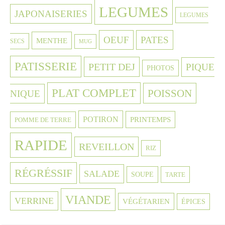
LEGUMES
JAPONAISERIES
LEGUMES
OEUF
PATES
MENTHE
SECS
MUG
PATISSERIE
PETIT DEJ
PIQUE
PHOTOS
PLAT COMPLET
POISSON
NIQUE
POTIRON
PRINTEMPS
POMME DE TERRE
RAPIDE
REVEILLON
RIZ
RÉGRÉSSIF
SALADE
SOUPE
TARTE
VIANDE
VERRINE
VÉGÉTARIEN
ÉPICES