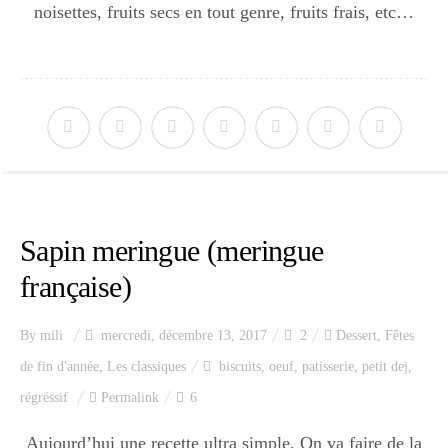
Japon
noisettes, fruits secs en tout genre, fruits frais, etc…
Boulette
Sapin meringue (meringue
française)
By
mili
mercredi, décembre 13, 2017
2
Dessert
,
Fêtes
de fin d'année
,
Les classiques
biscuits
,
oeuf
,
patisserie
,
petit dej
,
régréssif
Permalink
6
Aujourd’hui une recette ultra simple. On va faire de la