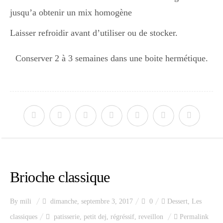
jusqu’a obtenir un mix homogène
Laisser refroidir avant d’utiliser ou de stocker.
Conserver 2 à 3 semaines dans une boite hermétique.
Brioche classique
By
mili
dimanche, septembre 3, 2017
0
Dessert
,
Les
classiques
patisserie
,
petit dej
,
régréssif
,
reveillon
Permalink