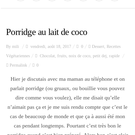
Porridge au lait de coco
By
mili
vendredi, août 18, 2017
0
Dessert
,
Recettes
Végétariennes
Chocolat
,
fruits
,
noix de coco
,
petit dej
,
rapide
Permalink
0
Hier je discutais avec ma maman au téléphone et on
parlait porridge (ou gruaux, ou bouillie vous pouvez
dire comme vous voulez), elle me disait qu’elle
n’aimait pas ça et je me suis rendu compte que c’est le
cas de beaucoup de monde et que ça à aussi été mon
cas pendant longtemps. Pourtant c’est très bon le