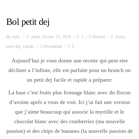
Index des recettes
Bol petit dej
Catégories
By
mili
jeudi, février 15, 2018
1
Dessert
fruits
,
Apéro
petit dej
,
rapide
Permalink
0
Aujourd’hui je vous donne une recette qui peut etre
décliner a l’infinie, elle est parfaite pour un brunch ou
Entrée
un petit dej facile et rapide a préparer.
La base c’est fruits plus fromage blanc avec du flocon
plats
d’avoine aprés a vous de voir. Ici j’ai fait une version
que j’aime beaucoup qui associe la myrtille et le
Dessert
chocolat blanc avec des cranberries (ma nouvelle
passion) et des chips de bananes (la nouvelle passion de