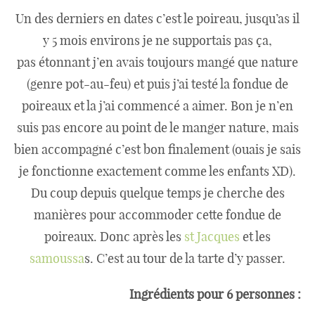
Boisson chaudes
Un des derniers en dates c’est le poireau, jusqu’as il
y 5 mois environs je ne supportais pas ça,
pas étonnant j’en avais toujours mangé que nature
Les classiques
(genre pot-au-feu) et puis j’ai testé la fondue de
poireaux et la j’ai commencé a aimer. Bon je n’en
Mes amis en cuisine
suis pas encore au point de le manger nature, mais
bien accompagné c’est bon finalement (ouais je sais
je fonctionne exactement comme les enfants XD).
Recettes Végétariennes
Du coup depuis quelque temps je cherche des
manières pour accommoder cette fondue de
Resto
poireaux. Donc après les
st Jacques
et les
samoussa
s. C’est au tour de la tarte d’y passer.
Tuto
Ingrédients pour 6 personnes :