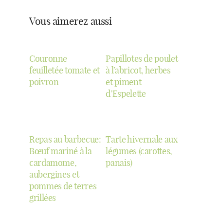
Vous aimerez aussi
Couronne
Papillotes de poulet
feuilletée tomate et
à l’abricot, herbes
poivron
et piment
d’Espelette
Repas au barbecue:
Tarte hivernale aux
Bœuf mariné à la
légumes (carottes,
cardamome,
panais)
aubergines et
pommes de terres
grillées