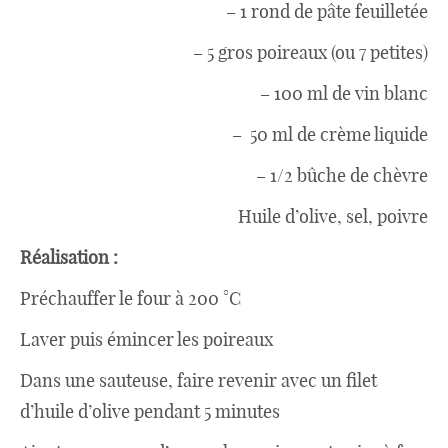
– 1 rond de pâte feuilletée
Divers
– 5 gros poireaux (ou 7 petites)
– 100 ml de vin blanc
Semaines Spéciales
– 50 ml de crème liquide
– 1/2 bûche de chèvre
cupcake
Huile d’olive, sel, poivre
Réalisation :
apéro
Préchauffer le four à 200 °C
Laver puis émincer les poireaux
Halloween
Dans une sauteuse, faire revenir avec un filet
d’huile d’olive pendant 5 minutes