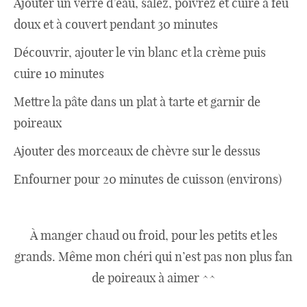
Japon
Ajouter un verre d’eau, salez, poivrez et cuire à feu
doux et à couvert pendant 30 minutes
Découvrir, ajouter le vin blanc et la crème puis
Boulette
cuire 10 minutes
Mettre la pâte dans un plat à tarte et garnir de
poireaux
Ajouter des morceaux de chèvre sur le dessus
Enfourner pour 20 minutes de cuisson (environs)
À manger chaud ou froid, pour les petits et les
grands. Même mon chéri qui n’est pas non plus fan
de poireaux à aimer ^^