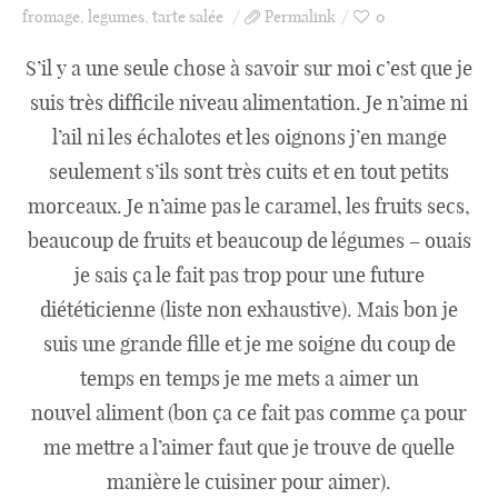
fromage
,
legumes
,
tarte salée
Permalink
0
Catégories
S’il y a une seule chose à savoir sur moi c’est que je
suis très difficile niveau alimentation. Je n’aime ni
l’ail ni les échalotes et les oignons j’en mange
Apéro
seulement s’ils sont très cuits et en tout petits
morceaux. Je n’aime pas le caramel, les fruits secs,
Entrée
beaucoup de fruits et beaucoup de légumes – ouais
je sais ça le fait pas trop pour une future
diététicienne (liste non exhaustive). Mais bon je
plats
suis une grande fille et je me soigne du coup de
temps en temps je me mets a aimer un
nouvel aliment (bon ça ce fait pas comme ça pour
Dessert
me mettre a l’aimer faut que je trouve de quelle
manière le cuisiner pour aimer).