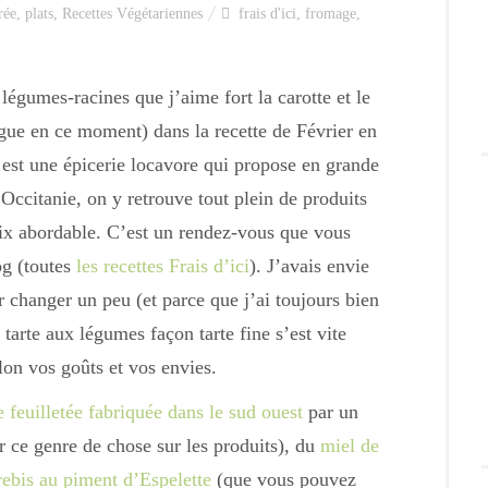
rée
,
plats
,
Recettes Végétariennes
frais d'ici
,
fromage
,
égumes-racines que j’aime fort la carotte et le
gue en ce moment) dans la recette de Février en
i est une épicerie locavore qui propose en grande
 Occitanie, on y retrouve tout plein de produits
rix abordable. C’est un rendez-vous que vous
og (toutes
les recettes Frais d’ici
). J’avais envie
 changer un peu (et parce que j’ai toujours bien
arte aux légumes façon tarte fine s’est vite
lon vos goûts et vos envies.
e feuilletée fabriquée dans le sud ouest
par un
r ce genre de chose sur les produits), du
miel de
ebis au piment d’Espelette
(que vous pouvez