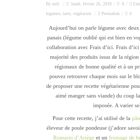
By
mili
lundi, février 26, 2018
0
Ent
legumes
,
tarte
,
végétarien
Permalink
4
Aujourd’hui on parle légume avec deux l
panais (légume oublié qui est bien en vo
collaboration avec Frais d’ici. Frais d’ic
majorité des produits issus de la région
régionaux de bonne qualité et à un p
pouvez retrouver chaque mois sur le bl
de proposer une recette végétarienne pour
aimé manger sans viande) du coup la t
imposée. A varier se
Pour cette recette, j’ai utilisé de la
pât
éleveur de poule pondeuse (j’adore savoi
Romarin d’Ariège
et un
fromage de br