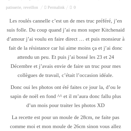
Index des recettes
patisserie
,
reveillon
Permalink
0
Catégories
Les roulés cannelle c’est un de mes truc préféré, j’en
suis folle. Du coup quand j’ai eu mon super Kitchenaid
d’amour j’ai voulu en faire direct … et puis monsieur à
Apéro
fait de la résistance car lui aime moins ça et j’ai donc
attendu un peu. Et puis j’ai bossé les 23 et 24
Décembre et j’avais envie de faire un truc pour mes
Entrée
collègues de travail, c’était l’occasion idéale.
Donc oui les photos ont été faites ce jour la, d’ou le
plats
sapin de noël en fond ^^ et il m’aura donc fallu plus
d’un mois pour traiter les photos XD
Dessert
La recette est pour un moule de 28cm, ne faite pas
comme moi et mon moule de 26cm sinon vous allez