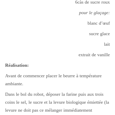
6càs de sucre roux
pour le glaçage:
Divers
blanc d’œuf
sucre glace
Semaines Spéciales
lait
cupcake
extrait de vanille
Réalisation:
apéro
Avant de commencer placer le beurre à température
ambiante.
Dans le bol du robot, déposer la farine puis aux trois
Halloween
coins le sel, le sucre et la levure biologique émiettée (la
levure ne doit pas ce mélanger immédiatement