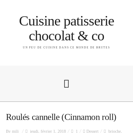
Cuisine patisserie
chocolat & co
UN PEU DE CUISINE DANS CE MONDE DE BRUTES
A propos
Roulés cannelle (Cinnamon roll)
By
mili
jeudi, février 1, 2018
1
Dessert
brioche
,