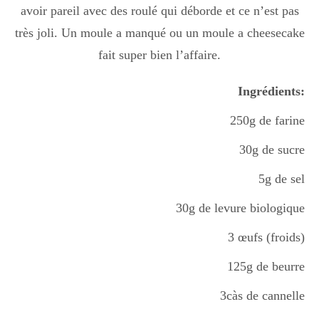
avoir pareil avec des roulé qui déborde et ce n’est pas
Boisson chaudes
très joli. Un moule a manqué ou un moule a cheesecake
fait super bien l’affaire.
Les classiques
Ingrédients:
250g de farine
Mes amis en cuisine
30g de sucre
5g de sel
Recettes Végétariennes
30g de levure biologique
3 œufs (froids)
Resto
125g de beurre
3càs de cannelle
Tuto