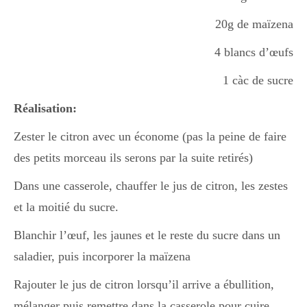
20g de maïzena
Divers
4 blancs d’œufs
1 càc de sucre
Semaines Spéciales
Réalisation:
Zester le citron avec un économe (pas la peine de faire
cupcake
des petits morceau ils serons par la suite retirés)
Dans une casserole, chauffer le jus de citron, les zestes
apéro
et la moitié du sucre.
Blanchir l’œuf, les jaunes et le reste du sucre dans un
Halloween
saladier, puis incorporer la maïzena
Rajouter le jus de citron lorsqu’il arrive a ébullition,
mélanger puis remettre dans la casserole pour cuire