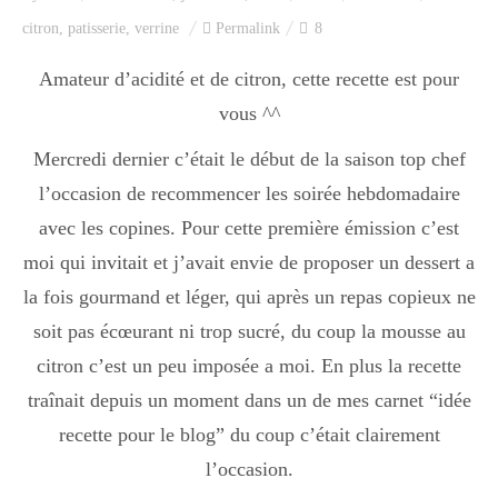
Index des recettes
citron
,
patisserie
,
verrine
Permalink
8
Catégories
Amateur d’acidité et de citron, cette recette est pour
vous ^^
Mercredi dernier c’était le début de la saison top chef
Apéro
l’occasion de recommencer les soirée hebdomadaire
avec les copines. Pour cette première émission c’est
Entrée
moi qui invitait et j’avait envie de proposer un dessert a
la fois gourmand et léger, qui après un repas copieux ne
soit pas écœurant ni trop sucré, du coup la mousse au
plats
citron c’est un peu imposée a moi. En plus la recette
traînait depuis un moment dans un de mes carnet “idée
Dessert
recette pour le blog” du coup c’était clairement
l’occasion.