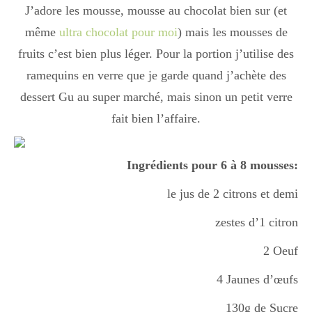
J’adore les mousse, mousse au chocolat bien sur (et
Boisson chaudes
même
ultra chocolat pour moi
) mais les mousses de
fruits c’est bien plus léger. Pour la portion j’utilise des
Les classiques
ramequins en verre que je garde quand j’achète des
dessert Gu au super marché, mais sinon un petit verre
fait bien l’affaire.
Mes amis en cuisine
Ingrédients pour 6 à 8 mousses:
Recettes Végétariennes
le jus de 2 citrons et demi
zestes d’1 citron
Resto
2 Oeuf
4 Jaunes d’œufs
Tuto
130g de Sucre