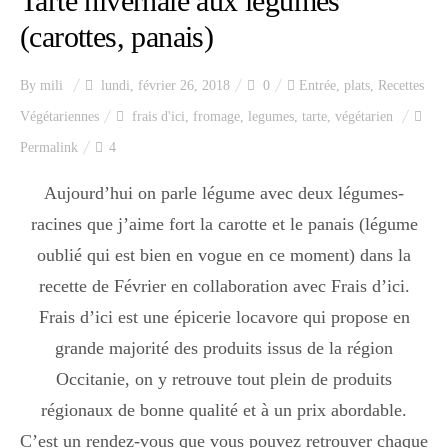
Tarte hivernale aux légumes
(carottes, panais)
By
mili
lundi, février 26, 2018
0
Entrée
,
plats
,
Recettes
Végétariennes
frais d'ici
,
fromage
,
legumes
,
tarte
,
végétarien
Permalink
4
Aujourd’hui on parle légume avec deux légumes-
racines que j’aime fort la carotte et le panais (légume
oublié qui est bien en vogue en ce moment) dans la
recette de Février en collaboration avec Frais d’ici.
Frais d’ici est une épicerie locavore qui propose en
grande majorité des produits issus de la région
Occitanie, on y retrouve tout plein de produits
régionaux de bonne qualité et à un prix abordable.
C’est un rendez-vous que vous pouvez retrouver chaque