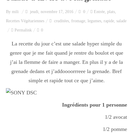
By
mili
jeudi, novembre 17, 2016
0
Entrée
,
plats
,
Recettes Végétariennes
cruditées
,
fromage
,
legumes
,
rapide
,
salade
Permalink
0
La recette du jour c’est une salade hyper simple du
genre que je me fait quand je rentre du boulot et que
j’ai la flemme de faire a manger. En plus il y a de la
grenade dedans et j’addoooorrreee la grenade. Bref
simple et rapide tout ce que j’aime.
Ingrédients pour 1 personne
1/2 avocat
1/2 pomme