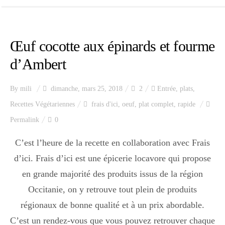
Œuf cocotte aux épinards et fourme
d’Ambert
By
mili
dimanche, mars 25, 2018
2
Entrée
,
plats
,
Recettes Végétariennes
frais d'ici
,
oeuf
,
plat complet
,
rapide
Permalink
0
C’est l’heure de la recette en collaboration avec Frais
d’ici. Frais d’ici est une épicerie locavore qui propose
en grande majorité des produits issus de la région
Occitanie, on y retrouve tout plein de produits
régionaux de bonne qualité et à un prix abordable.
C’est un rendez-vous que vous pouvez retrouver chaque