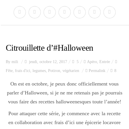
Citrouillette d’#Halloween
By
mili
jeudi, octobre 12, 2017
5
Apéro
,
Entrée
Fête
,
frais d'ici
,
legumes
,
Potiron
,
végétarien
Permalink
8
On est en octobre, je peux donc officiellement vous
parler d’Halloween, si je ne me retenais pas je pourrais
vous faire des recettes halloweenesques toute l’année!
Pour attaquer cette série, je commence avec la recette
en collaboration avec frais d’ici une épicerie locavore