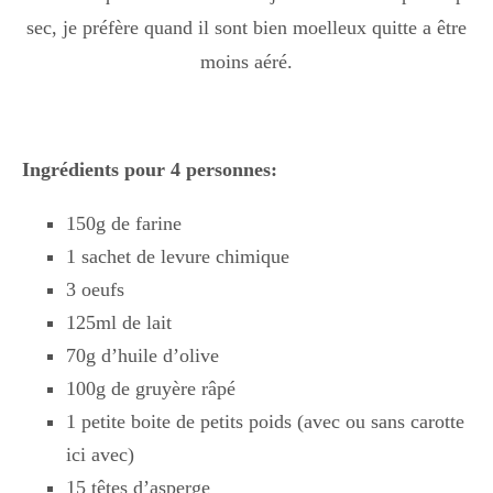
Boisson chaudes
sec, je préfère quand il sont bien moelleux quitte a être
moins aéré.
Les classiques
Ingrédients pour 4 personnes:
Mes amis en cuisine
150g de farine
1 sachet de levure chimique
3 oeufs
Recettes Végétariennes
125ml de lait
70g d’huile d’olive
Resto
100g de gruyère râpé
1 petite boite de petits poids (avec ou sans carotte
ici avec)
Tuto
15 têtes d’asperge