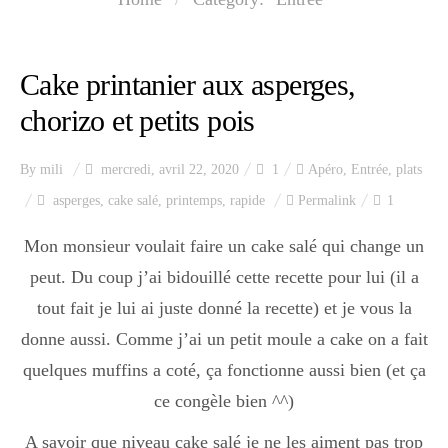
Index des recettes
Catégories
Cake printanier aux asperges,
chorizo et petits pois
Apéro
By
mili
mercredi, avril 22, 2020
1
Apéro
,
Entrée
,
plats
asperges
,
cake salé
,
printemps
,
rapide
Permalink
1
Entrée
Mon monsieur voulait faire un cake salé qui change un
peut. Du coup j’ai bidouillé cette recette pour lui (il a
plats
tout fait je lui ai juste donné la recette) et je vous la
donne aussi. Comme j’ai un petit moule a cake on a fait
quelques muffins a coté, ça fonctionne aussi bien (et ça
Dessert
ce congèle bien ^^)
A savoir que niveau cake salé je ne les aiment pas trop