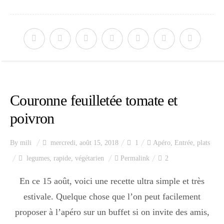
Couronne feuilletée tomate et
poivron
By
mili
mercredi, août 15, 2018
1
Apéro
,
Entrée
,
plats
legumes
,
rapide
,
végétarien
Permalink
2
En ce 15 août, voici une recette ultra simple et très
estivale. Quelque chose que l’on peut facilement
proposer à l’apéro sur un buffet si on invite des amis,