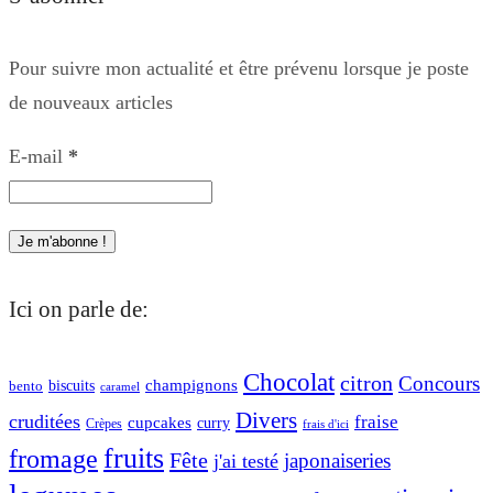
Pour suivre mon actualité et être prévenu lorsque je poste
de nouveaux articles
E-mail
*
Ici on parle de:
Chocolat
citron
Concours
champignons
biscuits
bento
caramel
Divers
cruditées
fraise
cupcakes
curry
Crèpes
frais d'ici
fruits
fromage
Fête
japonaiseries
j'ai testé