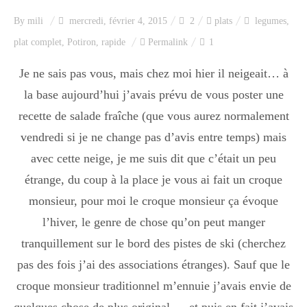
Index des recettes
By
mili
mercredi, février 4, 2015
2
plats
legumes
,
plat complet
,
Potiron
,
rapide
Permalink
1
Catégories
Je ne sais pas vous, mais chez moi hier il neigeait… à
la base aujourd’hui j’avais prévu de vous poster une
Apéro
recette de salade fraîche (que vous aurez normalement
vendredi si je ne change pas d’avis entre temps) mais
Entrée
avec cette neige, je me suis dit que c’était un peu
étrange, du coup à la place je vous ai fait un croque
monsieur, pour moi le croque monsieur ça évoque
plats
l’hiver, le genre de chose qu’on peut manger
tranquillement sur le bord des pistes de ski (cherchez
pas des fois j’ai des associations étranges). Sauf que le
Dessert
croque monsieur traditionnel m’ennuie j’avais envie de