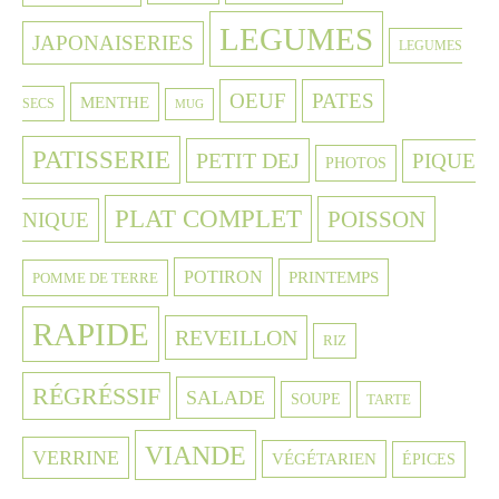
LEGUMES
JAPONAISERIES
LEGUMES
OEUF
PATES
MENTHE
SECS
MUG
PATISSERIE
PETIT DEJ
PIQUE
PHOTOS
PLAT COMPLET
POISSON
NIQUE
POTIRON
PRINTEMPS
POMME DE TERRE
RAPIDE
REVEILLON
RIZ
RÉGRÉSSIF
SALADE
SOUPE
TARTE
VIANDE
VERRINE
VÉGÉTARIEN
ÉPICES