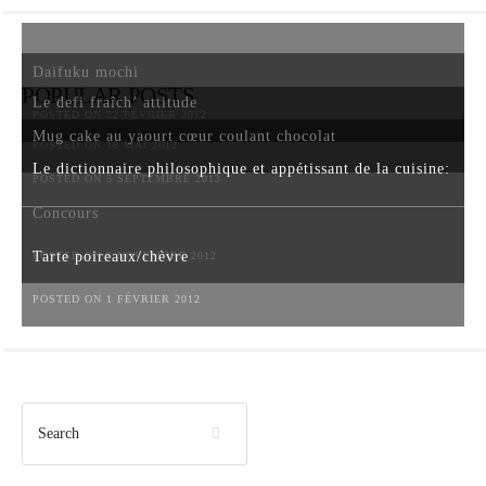
Daifuku mochi
POPULAR POSTS
Le defi fraîch’ attitude
POSTED ON 22 FÉVRIER 2012
Mug cake au yaourt cœur coulant chocolat
POSTED ON 18 MAI 2012
Le dictionnaire philosophique et appétissant de la cuisine:
POSTED ON 5 SEPTEMBRE 2013
Concours
Tarte poireaux/chèvre
POSTED ON 6 NOVEMBRE 2012
POSTED ON 1 FÉVRIER 2012