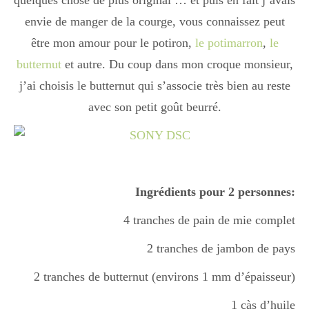
quelques chose de plus original … et puis en fait j’avais
Boisson chaudes
envie de manger de la courge, vous connaissez peut
être mon amour pour le potiron,
le potimarron
,
le
butternut
et autre. Du coup dans mon croque monsieur,
Les classiques
j’ai choisis le butternut qui s’associe très bien au reste
avec son petit goût beurré.
Mes amis en cuisine
Recettes Végétariennes
Ingrédients pour 2 personnes:
4 tranches de pain de mie complet
Resto
2 tranches de jambon de pays
2 tranches de butternut (environs 1 mm d’épaisseur)
Tuto
1 càs d’huile