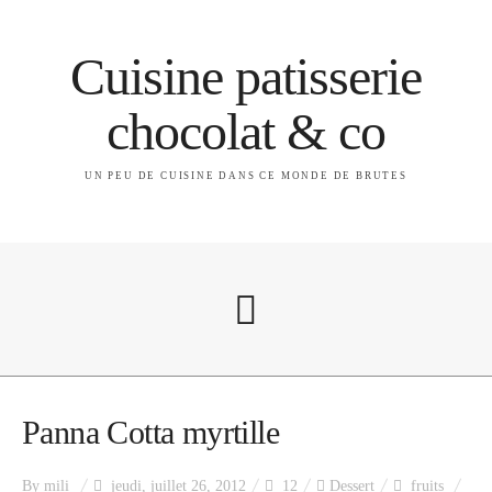
Cuisine patisserie
chocolat & co
UN PEU DE CUISINE DANS CE MONDE DE BRUTES
A propos
Panna Cotta myrtille
By
mili
jeudi, juillet 26, 2012
12
Dessert
fruits