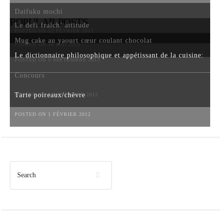
Daifuku mochi
POPULAR POSTS
Le defi fraîch’ attitude
POSTED ON 22 FÉVRIER 2012
Mug cake au yaourt cœur coulant chocolat
POSTED ON 18 MAI 2012
Le dictionnaire philosophique et appétissant de la cuisine:
POSTED ON 5 SEPTEMBRE 2013
Concours
Tarte poireaux/chèvre
POSTED ON 6 NOVEMBRE 2012
POSTED ON 1 FÉVRIER 2012