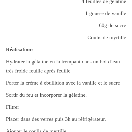
4 feuilles de gélatine
Boisson chaudes
1 gousse de vanille
60g de sucre
Les classiques
Coulis de myrtille
Réalisation:
Mes amis en cuisine
Hydrater la gélatine en la trempant dans un bol d’eau
très froide feuille après feuille
Recettes Végétariennes
Porter la crème à ébullition avec la vanille et le sucre
Sortir du feu et incorporer la gélatine.
Resto
Filtrer
Placer dans des verres puis 3h au réfrigérateur.
Tuto
Ajouter le coulis de myrtille.