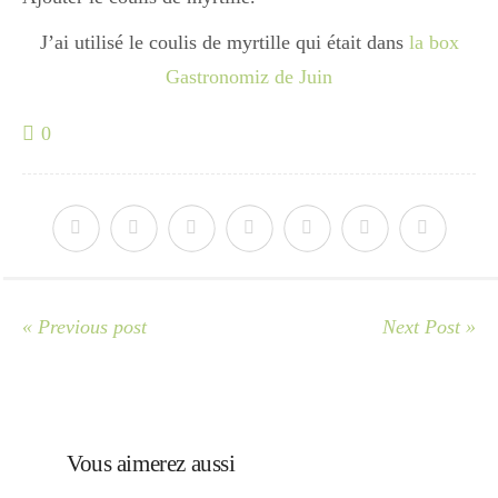
J’ai utilisé le coulis de myrtille qui était dans
la box
Divers
Gastronomiz de Juin
0
Semaines Spéciales
cupcake
apéro
« Previous post
Next Post »
Halloween
Vous aimerez aussi