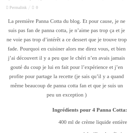
Index des recettes
Permalink
0
Catégories
La première Panna Cotta du blog. Et pour cause, je ne
suis pas fan de panna cotta, je n’aime pas trop ça et je
ne voie pas trop d’intérêt a ce dessert que je trouve trop
Apéro
fade. Pourquoi en cuisiner alors me direz vous, et bien
j’ai découvert il y a peu que le chéri n’en avais jamais
gouté du coup je lui en fait pour l’expérience et j’en
Entrée
profite pour partage la recette (je sais qu’il y a quand
même beaucoup de panna cotta fan et que je suis un
plats
peu un exception )
Ingrédients pour 4 Panna Cotta:
Dessert
400 ml de crème liquide entière