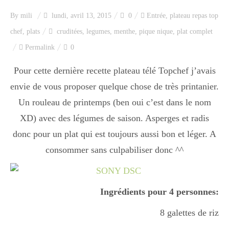
Index des recettes
By
mili
lundi, avril 13, 2015
0
Entrée
,
plateau repas top
chef
,
plats
cruditées
,
legumes
,
menthe
,
pique nique
,
plat complet
Catégories
Permalink
0
Pour cette dernière recette plateau télé Topchef j’avais
Apéro
envie de vous proposer quelque chose de très printanier.
Un rouleau de printemps (ben oui c’est dans le nom
Entrée
XD) avec des légumes de saison. Asperges et radis
donc pour un plat qui est toujours aussi bon et léger. A
consommer sans culpabiliser donc ^^
plats
Ingrédients pour 4 personnes:
Dessert
8 galettes de riz