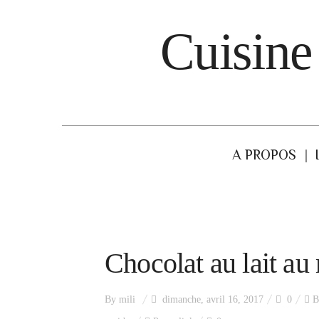
Cuisine
A PROPOS
Chocolat au lait au
By
mili
dimanche, avril 16, 2017
0
B