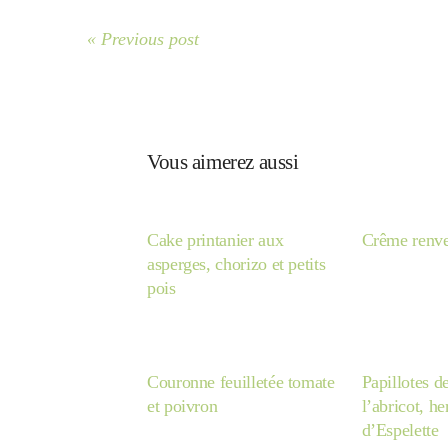
« Previous post
Vous aimerez aussi
Cake printanier aux
Crême renve
asperges, chorizo et petits
pois
Couronne feuilletée tomate
Papillotes d
et poivron
l’abricot, h
d’Espelette