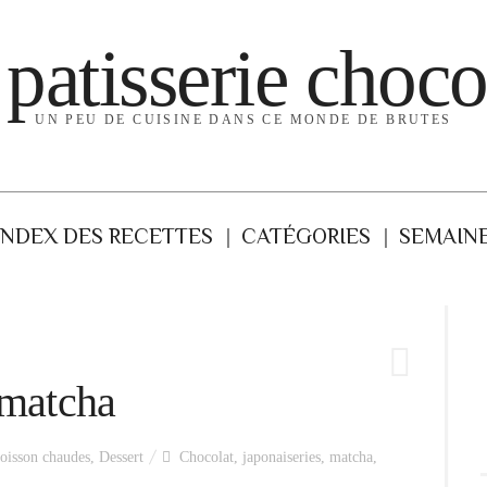
 patisserie choco
UN PEU DE CUISINE DANS CE MONDE DE BRUTES
INDEX DES RECETTES
CATÉGORIES
SEMAINE
 matcha
oisson chaudes
,
Dessert
Chocolat
,
japonaiseries
,
matcha
,