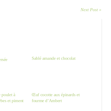
Next Post »
Sablé amande et chocolat
rsée
e poulet à
Œuf cocotte aux épinards et
erbes et piment
fourme d’Ambert