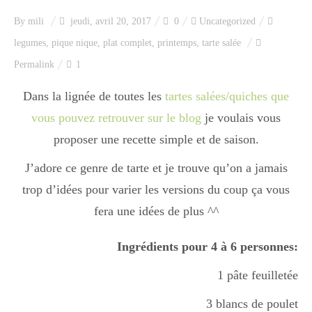
Index des recettes
By
mili
jeudi, avril 20, 2017
0
Uncategorized
legumes
,
pique nique
,
plat complet
,
printemps
,
tarte salée
Catégories
Permalink
1
Dans la lignée de toutes les
tartes salées/quiches que
Apéro
vous pouvez retrouver sur le blog
je voulais vous
proposer une recette simple et de saison.
Entrée
J’adore ce genre de tarte et je trouve qu’on a jamais
trop d’idées pour varier les versions du coup ça vous
fera une idées de plus ^^
plats
Ingrédients pour 4 à 6 personnes:
Dessert
1 pâte feuilletée
3 blancs de poulet