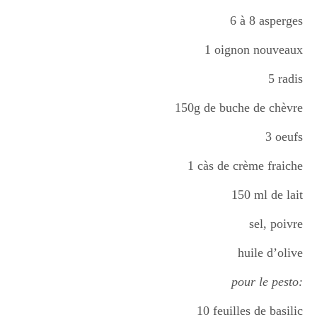
Boisson chaudes
6 à 8 asperges
1 oignon nouveaux
Les classiques
5 radis
150g de buche de chèvre
Mes amis en cuisine
3 oeufs
1 càs de crème fraiche
Recettes Végétariennes
150 ml de lait
sel, poivre
Resto
huile d’olive
pour le pesto:
Tuto
10 feuilles de basilic