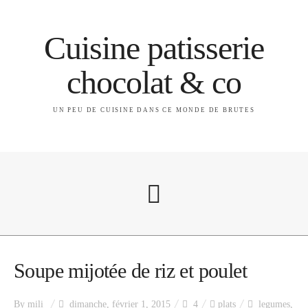
Cuisine patisserie
chocolat & co
UN PEU DE CUISINE DANS CE MONDE DE BRUTES
A propos
Soupe mijotée de riz et poulet
By
mili
dimanche, février 1, 2015
4
plats
legumes
,