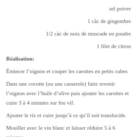
sel poivre
Divers
1 càc de gingembre
1/2 càc de noix de muscade en poudre
Semaines Spéciales
1 filet de citron
Réalisation:
cupcake
Émincer l’oignon et couper les carottes en petits cubes
Dans une cocotte (ou une casserole) faire revenir
apéro
l’oignon avec l’huile d’olive puis ajouter les carottes et
cuire 3 à 4 minutes sur feu vif.
Halloween
Ajouter le riz et cuire jusqu’à ce qu’il soit translucide.
Mouiller avec le vin blanc et laisser réduire 5 à 6