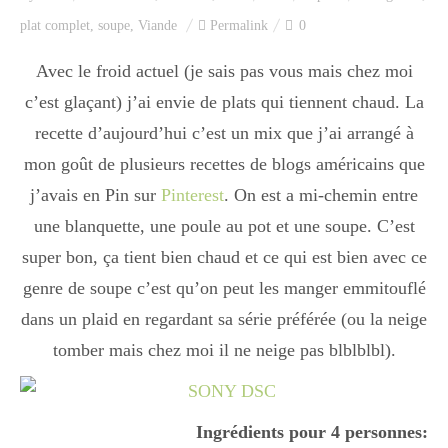
Index des recettes
plat complet
,
soupe
,
Viande
Permalink
0
Catégories
Avec le froid actuel (je sais pas vous mais chez moi
c’est glaçant) j’ai envie de plats qui tiennent chaud. La
recette d’aujourd’hui c’est un mix que j’ai arrangé à
Apéro
mon goût de plusieurs recettes de blogs américains que
j’avais en Pin sur
Pinterest
. On est a mi-chemin entre
une blanquette, une poule au pot et une soupe. C’est
Entrée
super bon, ça tient bien chaud et ce qui est bien avec ce
genre de soupe c’est qu’on peut les manger emmitouflé
plats
dans un plaid en regardant sa série préférée (ou la neige
tomber mais chez moi il ne neige pas blblblbl).
Dessert
Ingrédients pour 4 personnes: