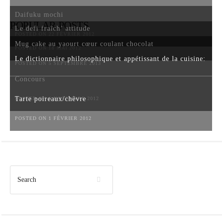
Daifuku mochi
POPULAR POSTS
Le defi fraîch’ attitude
POSTED ON 22 FÉVRIER 2012
Mug cake au yaourt cœur coulant chocolat
POSTED ON 18 MAI 2012
Le dictionnaire philosophique et appétissant de la cuisine:
POSTED ON 5 SEPTEMBRE 2013
Concours
Tarte poireaux/chèvre
POSTED ON 6 NOVEMBRE 2012
POSTED ON 1 FÉVRIER 2012