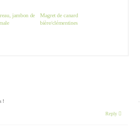
ireau, jambon de
Magret de canard
hmale
bière/clémentines
s !
Reply