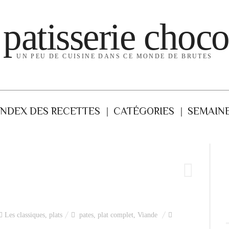
 patisserie choco
UN PEU DE CUISINE DANS CE MONDE DE BRUTES
INDEX DES RECETTES
CATÉGORIES
SEMAINE
Les classiques
,
plats
pates
,
plat complet
,
Viande