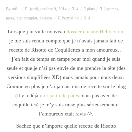
Index des recettes
By
mili
jeudi, octobre 9, 2014
4
plats
legumes
,
pates
,
plat complet
,
poisson
Permalink
0
Catégories
Lorsque j’ai vu le nouveau
dossier cuisine Hellocoton
,
je me suis rendu compte que je n’avais jamais fait de
Apéro
recette de Risotto de Coquillettes a mon amoureux…
j’en fait de temps en temps pour moi quand je suis
Entrée
seule et que je n’ai pas envie de me prendre la tête (des
versions simplifiées XD) mais jamais pour nous deux.
Comme en plus je n’ai jamais mis de recette sur le blog
plats
(il y a déjà
un risotto de pâtes
mais pas avec de
coquillettes) je m’y suis mise plus sérieusement et
l’amoureux était ravis ^^.
Dessert
Sachez que n’importe quelle recette de Risotto