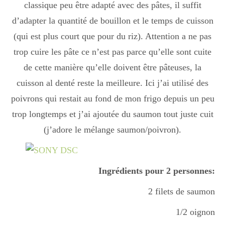
classique peu être adapté avec des pâtes, il suffit
Boisson chaudes
d’adapter la quantité de bouillon et le temps de cuisson
(qui est plus court que pour du riz). Attention a ne pas
Les classiques
trop cuire les pâte ce n’est pas parce qu’elle sont cuite
de cette manière qu’elle doivent être pâteuses, la
cuisson al denté reste la meilleure. Ici j’ai utilisé des
Mes amis en cuisine
poivrons qui restait au fond de mon frigo depuis un peu
trop longtemps et j’ai ajoutée du saumon tout juste cuit
(j’adore le mélange saumon/poivron).
Recettes Végétariennes
Ingrédients pour 2 personnes:
Resto
2 filets de saumon
1/2 oignon
Tuto