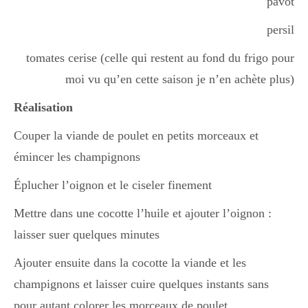
pavot
persil
Divers
tomates cerise (celle qui restent au fond du frigo pour
moi vu qu’en cette saison je n’en achète plus)
Semaines Spéciales
Réalisation
Couper la viande de poulet en petits morceaux et
cupcake
émincer les champignons
Éplucher l’oignon et le ciseler finement
apéro
Mettre dans une cocotte l’huile et ajouter l’oignon :
laisser suer quelques minutes
Halloween
Ajouter ensuite dans la cocotte la viande et les
champignons et laisser cuire quelques instants sans
pour autant colorer les morceaux de poulet