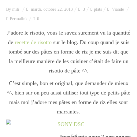
Index des recettes
By
mili
mardi, octobre 22, 2013
3
plats
Viande
Permalink
0
Catégories
J’adore le risotto, vous le savez surement vu la quantité
de
recette de risotto
sur le blog. Du coup quand je suis
Apéro
tombé sur des pâtes en forme de riz je me suis dit que
la meilleure manière de les cuisiner c’était de faire un
Entrée
risotto de pâte ^^.
C’est simple, bon et original, que demander de mieux
^^, bien sur on peu aussi utiliser tout type de petits pâte
plats
mais moi j’adore mes pâtes en forme de riz elles sont
marrantes.
Dessert
Ingrédients pour 2 personnes: