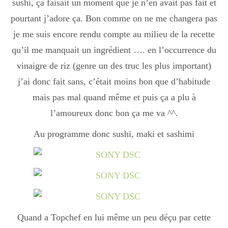
sushi, ça faisait un moment que je n’en avait pas fait et
Boisson chaudes
pourtant j’adore ça. Bon comme on ne me changera pas
je me suis encore rendu compte au milieu de la recette
qu’il me manquait un ingrédient …. en l’occurrence du
Les classiques
vinaigre de riz (genre un des truc les plus important)
j’ai donc fait sans, c’était moins bon que d’habitude
Mes amis en cuisine
mais pas mal quand même et puis ça a plu à
l’amoureux donc bon ça me va ^^.
Au programme donc sushi, maki et sashimi
Recettes Végétariennes
Resto
Tuto
Quand a Topchef en lui même un peu déçu par cette