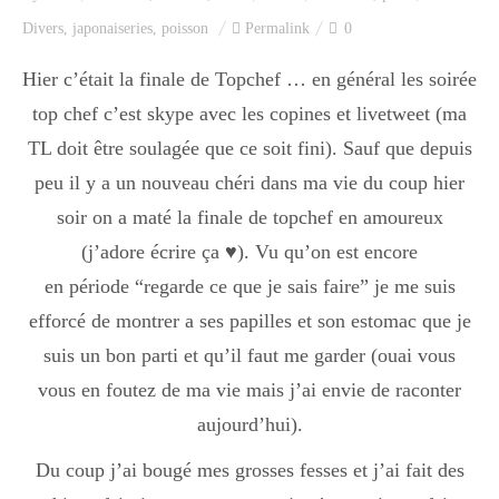
Index des recettes
Divers
,
japonaiseries
,
poisson
Permalink
0
Catégories
Hier c’était la finale de Topchef … en général les soirée
top chef c’est skype avec les copines et livetweet (ma
TL doit être soulagée que ce soit fini). Sauf que depuis
Apéro
peu il y a un nouveau chéri dans ma vie du coup hier
soir on a maté la finale de topchef en amoureux
(j’adore écrire ça ♥). Vu qu’on est encore
Entrée
en période “regarde ce que je sais faire” je me suis
efforcé de montrer a ses papilles et son estomac que je
plats
suis un bon parti et qu’il faut me garder (ouai vous
vous en foutez de ma vie mais j’ai envie de raconter
aujourd’hui).
Dessert
Du coup j’ai bougé mes grosses fesses et j’ai fait des