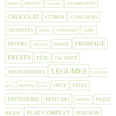
CHAMPIGNONS
BISCUITS
BENTO
CARAMEL
CHOCOLAT
CITRON
CONCOURS
CRUDITÉES
CUPCAKES
CURRY
CRÈPES
FROMAGE
DIVERS
FRAISE
FRAIS D'ICI
FRUITS
FÊTE
J'AI TESTÉ
LEGUMES
JAPONAISERIES
LEGUMES
OEUF
PATES
MENTHE
SECS
MUG
PATISSERIE
PETIT DEJ
PIQUE
PHOTOS
PLAT COMPLET
POISSON
NIQUE