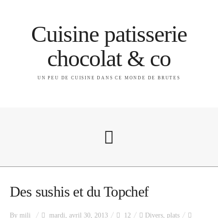
Cuisine patisserie
chocolat & co
UN PEU DE CUISINE DANS CE MONDE DE BRUTES
A propos
Des sushis et du Topchef
By
mili
mardi, avril 30, 2013
12
Divers
,
plats