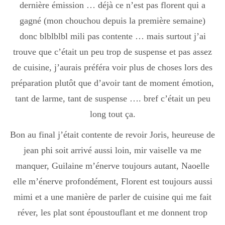
dernière émission … déjà ce n’est pas florent qui a
gagné (mon chouchou depuis la première semaine)
Divers
donc blblblbl mili pas contente … mais surtout j’ai
trouve que c’était un peu trop de suspense et pas assez
de cuisine, j’aurais préféra voir plus de choses lors des
Semaines Spéciales
préparation plutôt que d’avoir tant de moment émotion,
tant de larme, tant de suspense …. bref c’était un peu
cupcake
long tout ça.
Bon au final j’était contente de revoir Joris, heureuse de
apéro
jean phi soit arrivé aussi loin, mir vaiselle va me
manquer, Guilaine m’énerve toujours autant, Naoelle
elle m’énerve profondément, Florent est toujours aussi
Halloween
mimi et a une manière de parler de cuisine qui me fait
réver, les plat sont époustouflant et me donnent trop