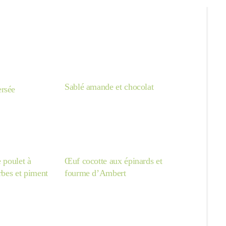
Sablé amande et chocolat
rsée
e poulet à
Œuf cocotte aux épinards et
erbes et piment
fourme d’Ambert