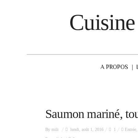
Cuisine
A PROPOS
Saumon mariné, tou
By
mili
lundi, août 1, 2016
1
Entrée