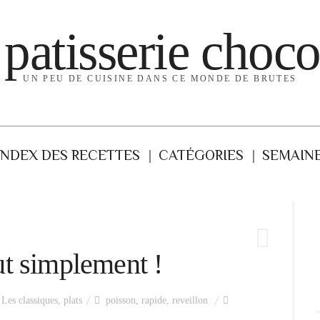
 patisserie choco
UN PEU DE CUISINE DANS CE MONDE DE BRUTES
INDEX DES RECETTES
CATÉGORIES
SEMAINE
t simplement !
,
Les classiques
,
plats
poisson
,
rapide
,
reveillon