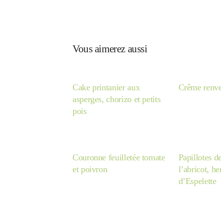
Vous aimerez aussi
Cake printanier aux
Crême renve
asperges, chorizo et petits
pois
Couronne feuilletée tomate
Papillotes d
et poivron
l’abricot, h
d’Espelette