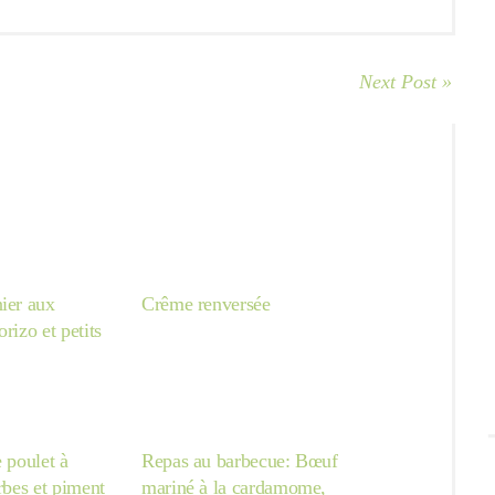
Next Post »
ier aux
Crême renversée
rizo et petits
e poulet à
Repas au barbecue: Bœuf
erbes et piment
mariné à la cardamome,