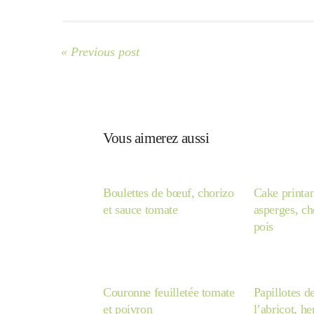
« Previous post
Vous aimerez aussi
Boulettes de bœuf, chorizo
Cake printan
et sauce tomate
asperges, cho
pois
Couronne feuilletée tomate
Papillotes d
et poivron
l’abricot, h