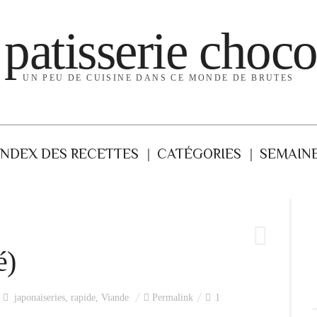
 patisserie choco
UN PEU DE CUISINE DANS CE MONDE DE BRUTES
INDEX DES RECETTES
CATÉGORIES
SEMAINE
é)
japonaiseries
,
rapide
,
Viande
Permalink
1