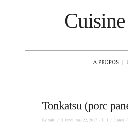
Cuisine
A PROPOS
Tonkatsu (porc pan
By
mili
lundi, mai 22, 2017
1
plats