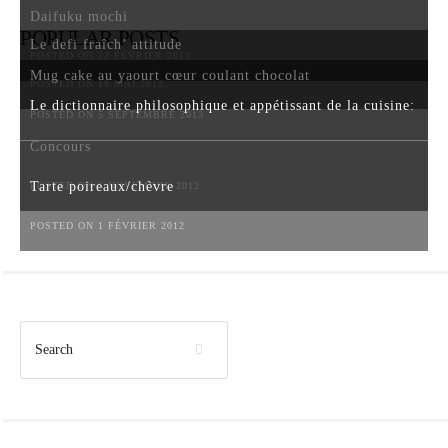
Daifuku mochi
POPULAR POSTS
Le defi fraîch’ attitude
POSTED ON 22 FÉVRIER 2012
Mug cake au yaourt cœur coulant chocolat
POSTED ON 18 MAI 2012
Le dictionnaire philosophique et appétissant de la cuisine:
POSTED ON 5 SEPTEMBRE 2013
Concours
Tarte poireaux/chèvre
POSTED ON 6 NOVEMBRE 2012
POSTED ON 1 FÉVRIER 2012