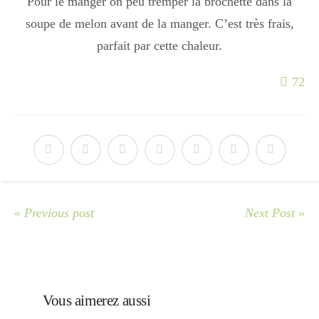
Pour le manger on peu tremper la brochette dans la
soupe de melon avant de la manger. C’est très frais,
Divers
parfait par cette chaleur.
72
Semaines Spéciales
cupcake
apéro
« Previous post
Next Post »
Halloween
Vous aimerez aussi