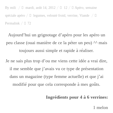
Index des recettes
By
mili
mardi, août 14, 2012
12
Apéro
,
semaine
spéciale apéro
legumes
,
velouté froid
,
verrine
,
Viande
Catégories
Permalink
72
Aujourd’hui un grignotage d’apéro pour les apéro un
Apéro
peu classe (ouai manière de ce la péter un peu) ^^ mais
toujours aussi simple et rapide à réaliser.
Entrée
Je ne sais plus trop d’ou me viens cette idée a vrai dire,
il me semble que j’avais vu ce type de présentation
dans un magazine (type femme actuelle) et que j’ai
plats
modifié pour que cela corresponde à mes goûts.
Ingrédients pour 4 à 6 verrines:
Dessert
1 melon