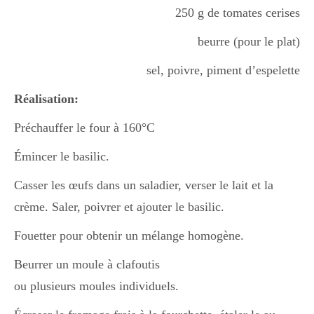
250 g de tomates cerises
Boisson chaudes
beurre (pour le plat)
sel, poivre, piment d’espelette
Les classiques
Réalisation:
Préchauffer le four à 160°C
Mes amis en cuisine
Émincer le basilic.
Casser les œufs dans un saladier, verser le lait et la
Recettes Végétariennes
crème. Saler, poivrer et ajouter le basilic.
Fouetter pour obtenir un mélange homogène.
Resto
Beurrer un moule à clafoutis
ou plusieurs moules individuels.
Tuto