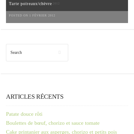
Tarte poireaux/chèvre
POSTED ON 6 NOVEMBRE 2012
POSTED ON 1 FÉVRIER 2012
ARTICLES RÉCENTS
Patate douce rôti
Boulettes de bœuf, chorizo et sauce tomate
Cake printanier aux asperges, chorizo et petits pois