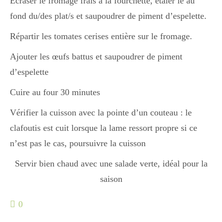
Écraser le fromage frais à la fourchette, étaler le au
fond du/des plat/s et saupoudrer de piment d’espelette.
Divers
Répartir les tomates cerises entière sur le fromage.
Ajouter les œufs battus et saupoudrer de piment
Semaines Spéciales
d’espelette
Cuire au four 30 minutes
cupcake
Vérifier la cuisson avec la pointe d’un couteau : le
clafoutis est cuit lorsque la lame ressort propre si ce
n’est pas le cas, poursuivre la cuisson
apéro
Servir bien chaud avec une salade verte, idéal pour la
saison
Halloween
0