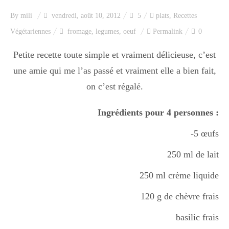
Index des recettes
By
mili
vendredi, août 10, 2012
5
plats
,
Recettes
Végétariennes
fromage
,
legumes
,
oeuf
Permalink
0
Catégories
Petite recette toute simple et vraiment délicieuse, c’est
une amie qui me l’as passé et vraiment elle a bien fait,
Apéro
on c’est régalé.
Ingrédients pour 4 personnes :
Entrée
-5 œufs
250 ml de lait
plats
250 ml crème liquide
120 g de chèvre frais
Dessert
basilic frais