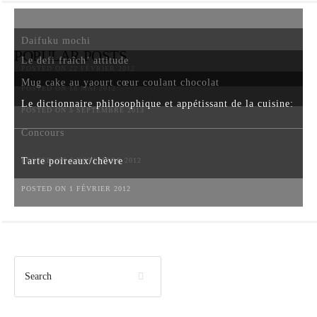
Daifuku mochi
POPULAR POSTS
Le defi fraîch’ attitude
POSTED ON 22 FÉVRIER 2012
Mug cake au yaourt cœur coulant chocolat
POSTED ON 18 MAI 2012
Le dictionnaire philosophique et appétissant de la cuisine:
POSTED ON 5 SEPTEMBRE 2013
Concours
Tarte poireaux/chèvre
POSTED ON 6 NOVEMBRE 2012
POSTED ON 1 FÉVRIER 2012