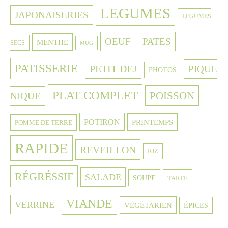
LEGUMES
JAPONAISERIES
LEGUMES
OEUF
PATES
MENTHE
SECS
MUG
PATISSERIE
PETIT DEJ
PIQUE
PHOTOS
PLAT COMPLET
POISSON
NIQUE
POTIRON
PRINTEMPS
POMME DE TERRE
RAPIDE
REVEILLON
RIZ
RÉGRÉSSIF
SALADE
SOUPE
TARTE
VIANDE
VERRINE
VÉGÉTARIEN
ÉPICES