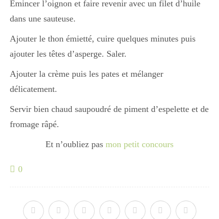
Émincer l’oignon et faire revenir avec un filet d’huile
dans une sauteuse.
Divers
Ajouter le thon émietté, cuire quelques minutes puis
ajouter les têtes d’asperge. Saler.
Semaines Spéciales
Ajouter la crème puis les pates et mélanger
délicatement.
cupcake
Servir bien chaud saupoudré de piment d’espelette et de
fromage râpé.
apéro
Et n’oubliez pas
mon petit concours
0
Halloween