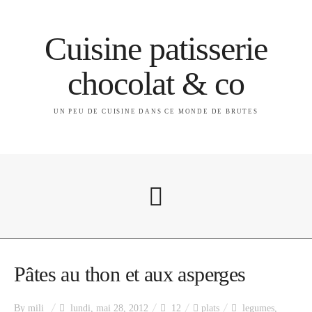
Cuisine patisserie
chocolat & co
UN PEU DE CUISINE DANS CE MONDE DE BRUTES
A propos
Pâtes au thon et aux asperges
By
mili
lundi, mai 28, 2012
12
plats
legumes
,