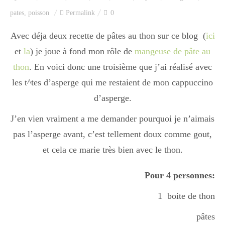
Index des recettes
pates
,
poisson
Permalink
0
Catégories
Avec déja deux recette de pâtes au thon sur ce blog (
ici
et
la
) je joue à fond mon rôle de
mangeuse de pâte au
thon
. En voici donc une troisième que j’ai réalisé avec
Apéro
les t^tes d’asperge qui me restaient de mon cappuccino
d’asperge.
Entrée
J’en vien vraiment a me demander pourquoi je n’aimais
pas l’asperge avant, c’est tellement doux comme gout,
et cela ce marie très bien avec le thon.
plats
Pour 4 personnes:
Dessert
1 boite de thon
pâtes