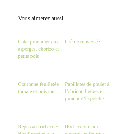
Vous aimerez aussi
Cake printanier aux
Crême renversée
asperges, chorizo et
petits pois
Couronne feuilletée
Papillotes de poulet à
tomate et poivron
l’abricot, herbes et
piment d’Espelette
Repas au barbecue:
Œuf cocotte aux
Bœuf mariné à la
épinards et fourme