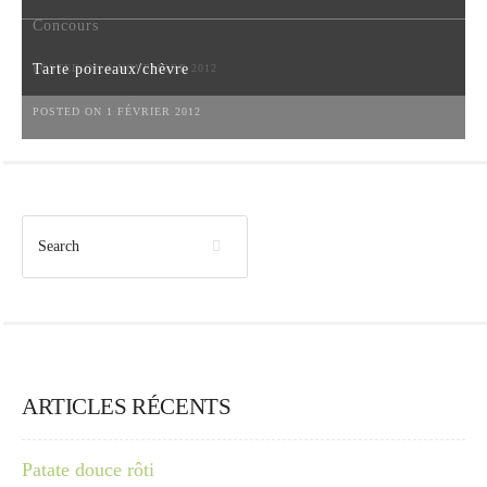
Concours
Tarte poireaux/chèvre
POSTED ON 6 NOVEMBRE 2012
POSTED ON 1 FÉVRIER 2012
ARTICLES RÉCENTS
Patate douce rôti