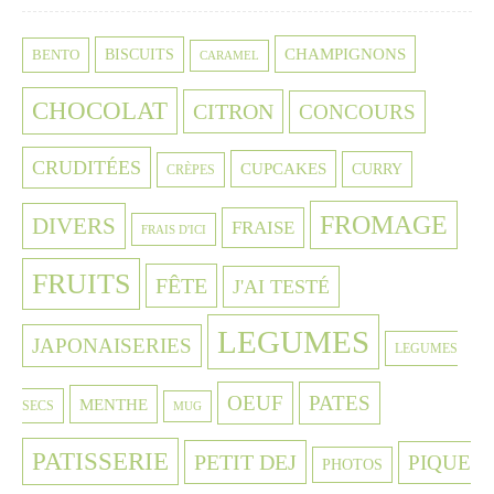
CHAMPIGNONS
BISCUITS
BENTO
CARAMEL
CHOCOLAT
CITRON
CONCOURS
CRUDITÉES
CUPCAKES
CURRY
CRÈPES
FROMAGE
DIVERS
FRAISE
FRAIS D'ICI
FRUITS
FÊTE
J'AI TESTÉ
LEGUMES
JAPONAISERIES
LEGUMES
OEUF
PATES
MENTHE
SECS
MUG
PATISSERIE
PETIT DEJ
PIQUE
PHOTOS