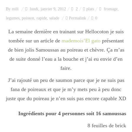
Index des recettes
By
mili
lundi, janvier 9, 2012
2
plats
fromage
,
legumes
,
poisson
,
rapide
,
salade
Permalink
0
Catégories
La semaine dernière en trainant sur Hellocoton je suis
tombée sur un article de
mademois’El gato
présentant
Apéro
de bien jolis Samoussas au poireau et chèvre. Ça m’as
de suite donné l’eau a la bouche et j’ai eu envie d’en
Entrée
faire.
J’ai rajouté un peu de saumon parce que je ne suis pas
fana de poireaux et que je m’y mets peu à peu donc
plats
juste que du poireau je n’en suis pas encore capable XD
Ingrédients pour 4 personnes soit 16 samoussas
Dessert
8 feuilles de brick