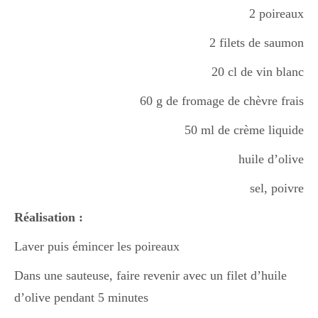
2 poireaux
Boisson chaudes
2 filets de saumon
20 cl de vin blanc
Les classiques
60 g de fromage de chèvre frais
50 ml de crème liquide
Mes amis en cuisine
huile d’olive
Recettes Végétariennes
sel, poivre
Réalisation :
Resto
Laver puis émincer les poireaux
Dans une sauteuse, faire revenir avec un filet d’huile
d’olive pendant 5 minutes
Tuto