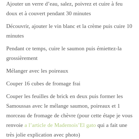
Ajouter un verre d’eau, salez, poivrez et cuire à feu
doux et à couvert pendant 30 minutes
Divers
Découvrir, ajouter le vin blanc et la crème puis cuire 10
minutes
Semaines Spéciales
Pendant ce temps, cuire le saumon puis émiettez-la
grossièrement
cupcake
Mélanger avec les poireaux
Couper 16 cubes de fromage frai
apéro
Couper les feuilles de brick en deux puis former les
Samoussas avec le mélange saumon, poireaux et 1
morceau de fromage de chèvre (pour cette étape je vous
Halloween
renvoie
a l’article de Mademois’El gato
qui a fait une
très jolie explication avec photo)