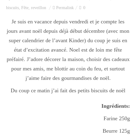
Index des recettes
biscuits
,
Fête
,
reveillon
Permalink
0
Catégories
Je suis en vacance depuis vendredi et je compte les
jours avant noël depuis déjà début décembre (avec mon
super calendrier de l’avant Kinder) du coup je suis en
Apéro
état d’excitation avancé. Noel est de loin me fête
préfairé. J’adore décorer la maison, choisir des cadeaux
pour mes amis, me blottir au coin du feu, et surtout
Entrée
j’aime faire des gourmandises de noël.
Du coup ce matin j’ai fait des petits biscuits de noël
plats
Ingrédients:
Dessert
Farine 250g
Beurre 125g