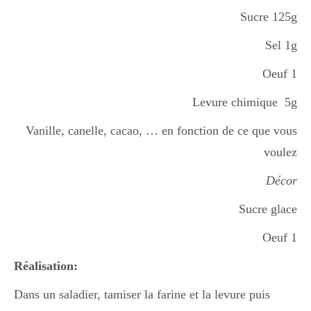
Boisson chaudes
Sucre 125g
Sel 1g
Les classiques
Oeuf 1
Levure chimique 5g
Mes amis en cuisine
Vanille, canelle, cacao, … en fonction de ce que vous
voulez
Décor
Recettes Végétariennes
Sucre glace
Oeuf 1
Resto
Réalisation:
Dans un saladier, tamiser la farine et la levure puis
Tuto