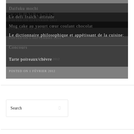
Daifuku mochi
POPULAR POSTS
Le defi fraîch’ attitude
POSTED ON 22 FÉVRIER 2012
Mug cake au yaourt cœur coulant chocolat
POSTED ON 18 MAI 2012
Le dictionnaire philosophique et appétissant de la cuisine:
POSTED ON 5 SEPTEMBRE 2013
Concours
Tarte poireaux/chèvre
POSTED ON 6 NOVEMBRE 2012
POSTED ON 1 FÉVRIER 2012