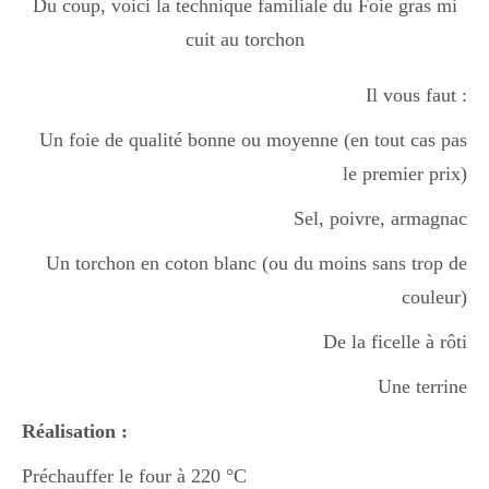
Du coup, voici la technique familiale du Foie gras mi
Boisson chaudes
cuit au torchon
Il vous faut :
Les classiques
Un foie de qualité bonne ou moyenne (en tout cas pas
le premier prix)
Mes amis en cuisine
Sel, poivre, armagnac
Un torchon en coton blanc (ou du moins sans trop de
Recettes Végétariennes
couleur)
De la ficelle à rôti
Resto
Une terrine
Réalisation :
Tuto
Préchauffer le four à 220 °C