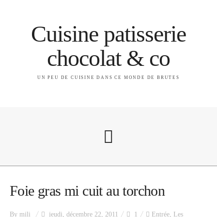
Cuisine patisserie
chocolat & co
UN PEU DE CUISINE DANS CE MONDE DE BRUTES
A propos
Foie gras mi cuit au torchon
By
mili
jeudi, décembre 22, 2011
1
Entrée
,
Les