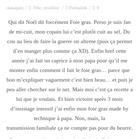
Index des recettes
classiques
Fête
,
reveillon
Permalink
0
Catégories
Qui dit Noël dit forcément Foie gras. Perso je suis fan
de mi-cuit, mon copain lui c’est plutôt cuit au sel. Du
cou au lieu de faire la guerre on alterne (puis ça permet
Apéro
d’en manger plus comme ça XD). Enfin bref cette
année j’ai fait un caprice à mon papa pour qu’il me
montre enfin comment il fait le foie gras… parce que
Entrée
bon m’expliquer vaguement c’est bien beau… et puis je
peu aller chercher sur le net. Mais moi c’est ça recette a
plats
lui que je voulais. Et bien victoire après 3 mois
d’insistage intensif j’ai enfin mon foie gras made by
technique à papa. Non, mais, la
Dessert
transmission familiale ça ne compte pas pour du beurre.