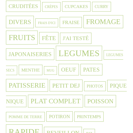
CRUDITÉES
CUPCAKES
CURRY
CRÈPES
FROMAGE
DIVERS
FRAISE
FRAIS D'ICI
FRUITS
FÊTE
J'AI TESTÉ
LEGUMES
JAPONAISERIES
LEGUMES
OEUF
PATES
MENTHE
SECS
MUG
PATISSERIE
PETIT DEJ
PIQUE
PHOTOS
PLAT COMPLET
POISSON
NIQUE
POTIRON
PRINTEMPS
POMME DE TERRE
RAPIDE
REVEILLON