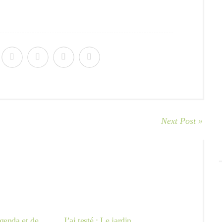
Next Post »
genda et de
J’ai testé : Le jardin