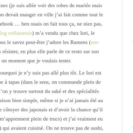
ines (je suis allée voir des robes de mariée mais
 devait manger en ville j’ai fait comme tout le
book … ben ouais on fait tous ça, ne niez pas,
blog enflammée
) m’a vendu que chez Iori, le
 le savez peut-être j’adore les Ramens (
une
résister, en plus elle parle de ce resto sur son
s un moment que je voulais tester.
quoi je n’y suis pas allé plus tôt. Le Iori est
bar à tapas (dans le sens, on commande plein de
l’on y trouve surtout du saké et des spécialités
raison bien simple, même si je n’ai jamais été au
de côtoyer des japonais et d’avoir la chance qu’il
’apprennent plein de trucs) et j’ai vraiment eu
t) qui avaient cuisiné. On ne trouve pas de sushi,