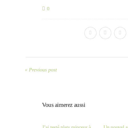
0
« Previous post
Vous aimerez aussi
J’ai testé plats minceur à
Un nouvel a