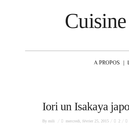
Cuisine
A PROPOS
Iori un Isakaya jap
By
mili
mercredi, février 25, 2015
2