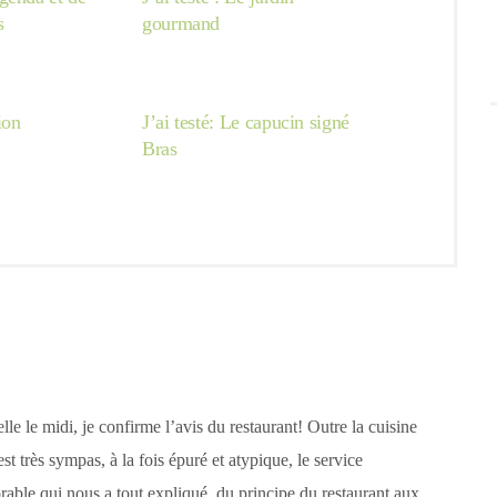
s
gourmand
ion
J’ai testé: Le capucin signé
Bras
e le midi, je confirme l’avis du restaurant! Outre la cuisine
st très sympas, à la fois épuré et atypique, le service
able qui nous a tout expliqué, du principe du restaurant aux