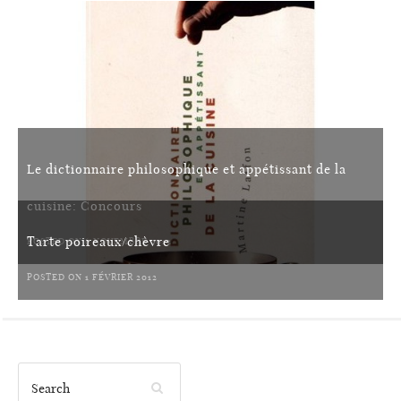
Le dictionnaire philosophique et appétissant de la
cuisine: Concours
Tarte poireaux/chèvre
POSTED ON 6 NOVEMBRE 2012
POSTED ON 1 FÉVRIER 2012