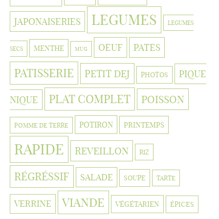
LEGUMES
JAPONAISERIES
LEGUMES
OEUF
PATES
MENTHE
SECS
MUG
PATISSERIE
PETIT DEJ
PIQUE
PHOTOS
PLAT COMPLET
POISSON
NIQUE
POTIRON
PRINTEMPS
POMME DE TERRE
RAPIDE
REVEILLON
RIZ
RÉGRÉSSIF
SALADE
SOUPE
TARTE
VIANDE
VERRINE
VÉGÉTARIEN
ÉPICES