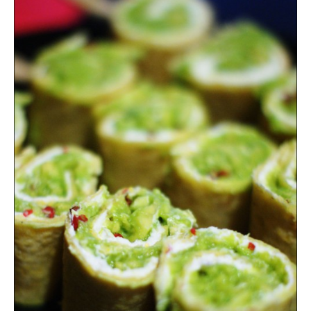
Boisson chaudes
Les classiques
Mes amis en cuisine
Recettes Végétariennes
Resto
Tuto