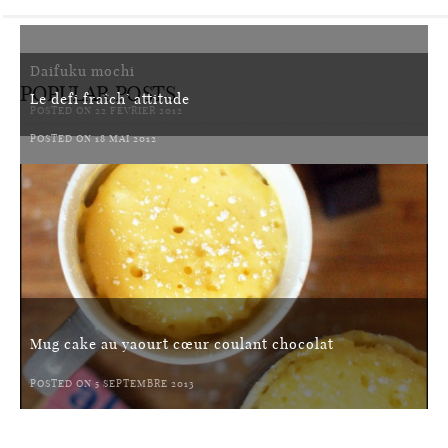
Daifuku mochi
POPULAR POSTS
Le defi fraîch’ attitude
POSTED ON 22 FÉVRIER 2012
POSTED ON 18 MAI 2012
Mug cake au yaourt cœur coulant chocolat
POSTED ON 5 SEPTEMBRE 2013