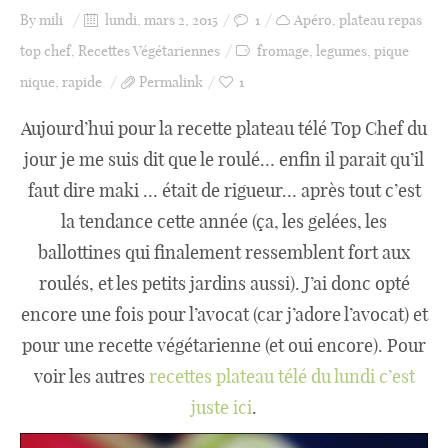
By
mili
lundi, mars 2, 2015
1
Apéro
,
plateau repas
top chef
,
Recettes Végétariennes
fromage
,
legumes
,
pique
Catégories
nique
,
rapide
Permalink
1
Aujourd’hui pour la recette plateau télé Top Chef du
Apéro
jour je me suis dit que le roulé… enfin il parait qu’il
faut dire maki … était de rigueur… après tout c’est
Entrée
la tendance cette année (ça, les gelées, les
ballottines qui finalement ressemblent fort aux
roulés, et les petits jardins aussi). J’ai donc opté
plats
encore une fois pour l’avocat (car j’adore l’avocat) et
pour une recette végétarienne (et oui encore). Pour
voir les autres
recettes plateau télé du lundi c’est
Dessert
juste ici
.