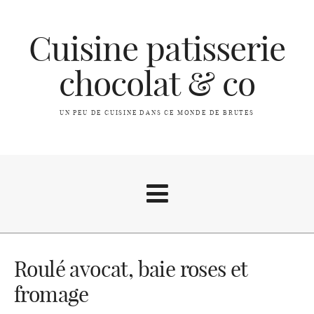
Cuisine patisserie
chocolat & co
UN PEU DE CUISINE DANS CE MONDE DE BRUTES
A propos
Roulé avocat, baie roses et
fromage
Index des recettes