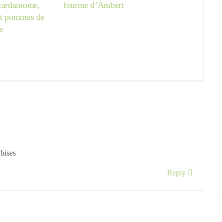
 cardamome,
fourme d’Ambert
et pommes de
s
 bises
Reply