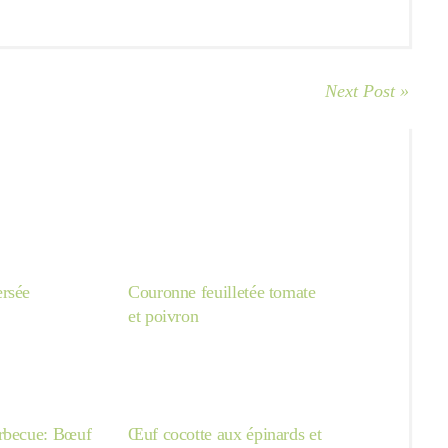
Next Post »
rsée
Couronne feuilletée tomate
et poivron
rbecue: Bœuf
Œuf cocotte aux épinards et