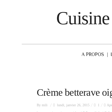
Cuisine
A PROPOS
Crème betterave oi
By
mili
lundi, janvier 26, 2015
1
Apé