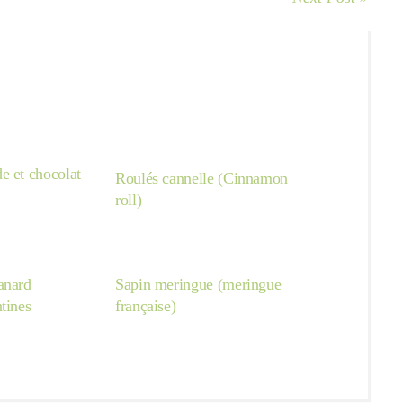
e et chocolat
Roulés cannelle (Cinnamon
roll)
anard
Sapin meringue (meringue
tines
française)