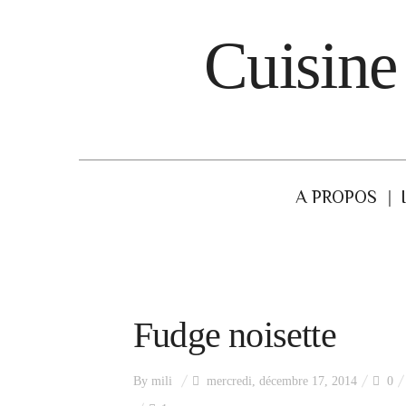
Cuisine
A PROPOS
Fudge noisette
By
mili
mercredi, décembre 17, 2014
0