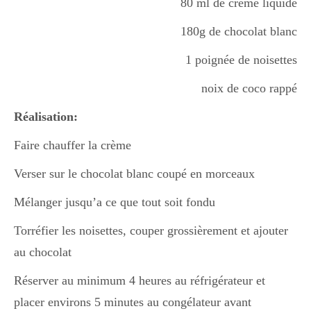
80 ml de crème liquide
Boisson chaudes
180g de chocolat blanc
1 poignée de noisettes
Les classiques
noix de coco rappé
Réalisation:
Mes amis en cuisine
Faire chauffer la crème
Verser sur le chocolat blanc coupé en morceaux
Recettes Végétariennes
Mélanger jusqu’a ce que tout soit fondu
Torréfier les noisettes, couper grossièrement et ajouter
Resto
au chocolat
Réserver au minimum 4 heures au réfrigérateur et
Tuto
placer environs 5 minutes au congélateur avant