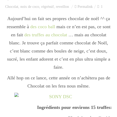
Index des recettes
Chocolat
,
noix de coco
,
régréssif
,
reveillon
Permalink
1
Catégories
Aujourd’hui on fait ses propres chocolat de noël ^^ ça
ressemble à
des coco ball
mais ce n’en est pas, ce sont
en fait
des truffes au chocolat
… mais au chocolat
Apéro
blanc. Je trouve ça parfait comme chocolat de Noël,
c’est blanc comme des boules de neige, c’est doux,
sucré, les enfant adorent et c’est en plus ultra simple a
Entrée
faire.
Allé hop on ce lance, cette année on n’achètera pas de
plats
Chocolat on les fera nous même.
Dessert
Ingrédients pour environs 15 truffes: