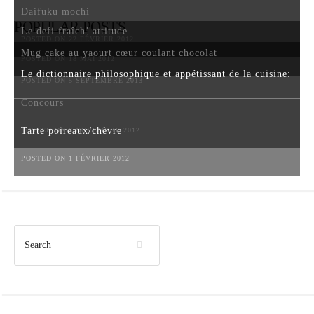
Daifuku mochi
POPULAR POSTS
Le defi fraîch’ attitude
POSTED ON 22 FÉVRIER 2012
Mug cake au yaourt cœur coulant chocolat
POSTED ON 18 MAI 2012
Le dictionnaire philosophique et appétissant de la cuisine:
POSTED ON 5 SEPTEMBRE 2013
Concours
Tarte poireaux/chèvre
POSTED ON 6 NOVEMBRE 2012
POSTED ON 1 FÉVRIER 2012