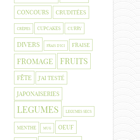
CONCOURS
CRUDITÉES
CUPCAKES
CURRY
CRÈPES
DIVERS
FRAISE
FRAIS D'ICI
FRUITS
FROMAGE
FÊTE
J'AI TESTÉ
JAPONAISERIES
LEGUMES
LEGUMES SECS
OEUF
MENTHE
MUG