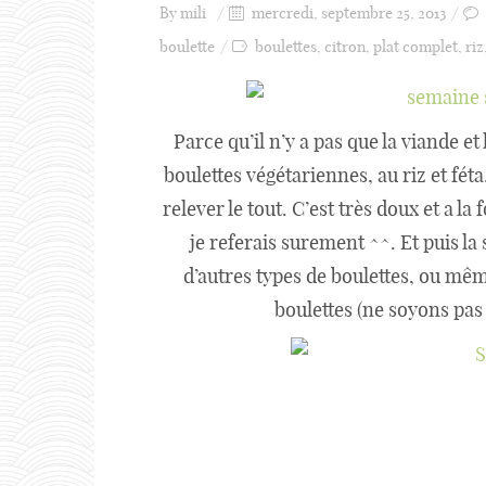
By
mili
mercredi, septembre 25, 2013
boulette
boulettes
,
citron
,
plat complet
,
riz
Parce qu’il n’y a pas que la viande et 
boulettes végétariennes, au riz et fét
relever le tout. C’est très doux et a la 
je referais surement ^^. Et puis la 
d’autres types de boulettes, ou mêm
boulettes (ne soyons pas 