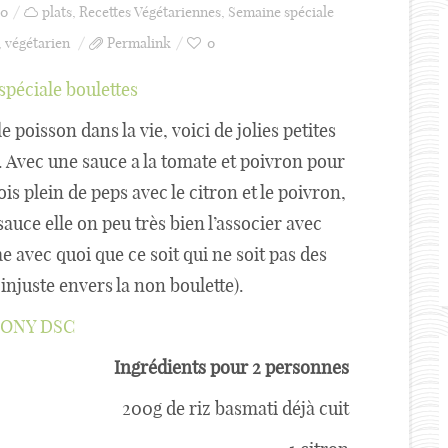
0
plats
,
Recettes Végétariennes
,
Semaine spéciale
,
végétarien
Permalink
0
le poisson dans la vie, voici de jolies petites
a. Avec une sauce a la tomate et poivron pour
fois plein de peps avec le citron et le poivron,
sauce elle on peu très bien l’associer avec
e avec quoi que ce soit qui ne soit pas des
injuste envers la non boulette).
Ingrédients pour 2 personnes
200g de riz basmati déjà cuit