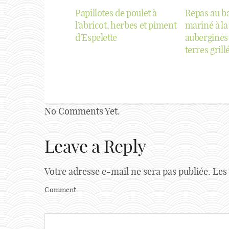
Papillotes de poulet à
Repas au b
l’abricot, herbes et piment
mariné à l
d’Espelette
aubergines
terres grill
No Comments Yet.
Leave a Reply
Votre adresse e-mail ne sera pas publiée.
Les
Comment