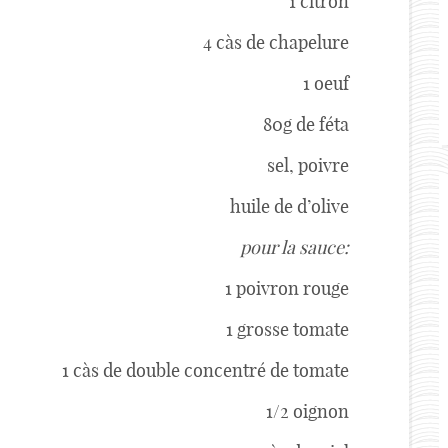
1 citron
4 càs de chapelure
1 oeuf
80g de féta
sel, poivre
huile de d’olive
pour la sauce:
1 poivron rouge
1 grosse tomate
1 càs de double concentré de tomate
1/2 oignon