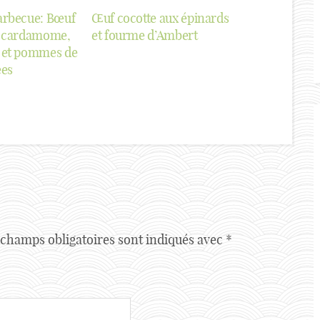
arbecue: Bœuf
Œuf cocotte aux épinards
a cardamome,
et fourme d’Ambert
 et pommes de
ées
 champs obligatoires sont indiqués avec
*