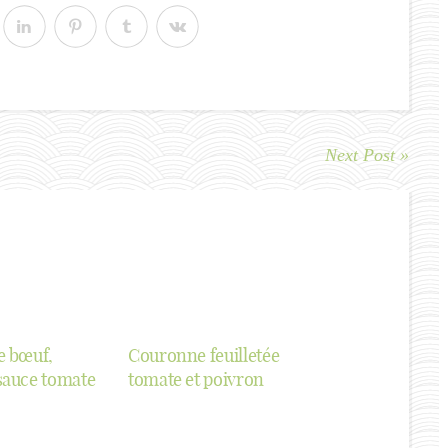
Next Post »
e bœuf,
Couronne feuilletée
 sauce tomate
tomate et poivron