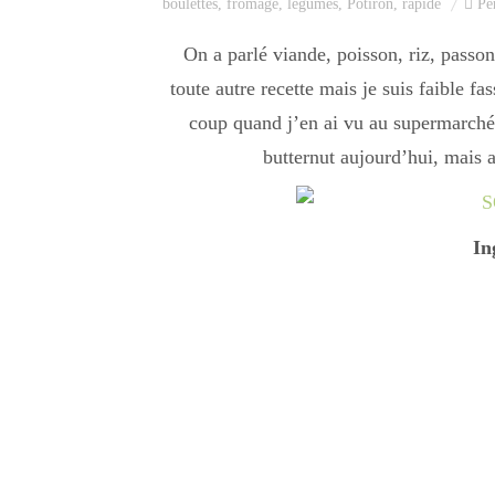
boulettes
,
fromage
,
legumes
,
Potiron
,
rapide
Pe
On a parlé viande, poisson, riz, passo
toute autre recette mais je suis faible fa
coup quand j’en ai vu au supermarché, 
butternut aujourd’hui, mais av
In