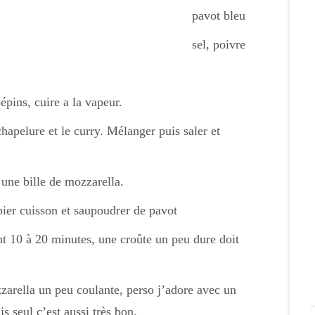
pavot bleu
sel, poivre
épins, cuire a la vapeur.
chapelure et le curry. Mélanger puis saler et
 une bille de mozzarella.
ier cuisson et saupoudrer de pavot
t 10 à 20 minutes, une croûte un peu dure doit
rella un peu coulante, perso j’adore avec un
 seul c’est aussi très bon.