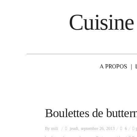
Cuisine
A PROPOS
Boulettes de butter
By
mili
jeudi, septembre 26, 2013
6