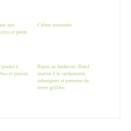
ier aux
Crême renversée
rizo et petits
e poulet à
Repas au barbecue: Bœuf
erbes et piment
mariné à la cardamome,
aubergines et pommes de
terres grillées