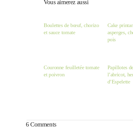
Vous aimerez aussi
Boulettes de bœuf, chorizo
Cake printan
et sauce tomate
asperges, cho
pois
Couronne feuilletée tomate
Papillotes d
et poivron
l’abricot, h
d’Espelette
6 Comments