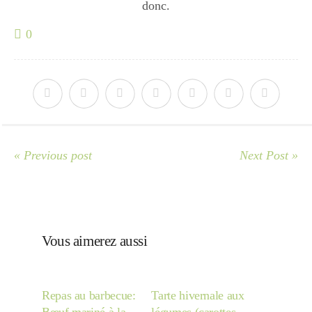
Japon
donc.
0
Boulette
« Previous post
Next Post »
Vous aimerez aussi
Repas au barbecue:
Tarte hivernale aux