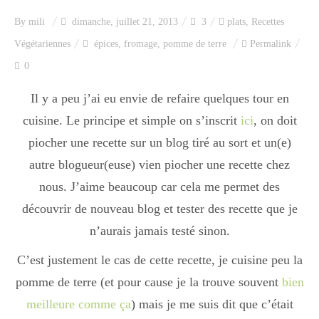
Index des recettes
By
mili
dimanche, juillet 21, 2013
3
plats
,
Recettes
Végétariennes
épices
,
fromage
,
pomme de terre
Permalink
Catégories
0
Il y a peu j’ai eu envie de refaire quelques tour en
Apéro
cuisine. Le principe et simple on s’inscrit
ici
, on doit
piocher une recette sur un blog tiré au sort et un(e)
Entrée
autre blogueur(euse) vien piocher une recette chez
nous. J’aime beaucoup car cela me permet des
découvrir de nouveau blog et tester des recette que je
plats
n’aurais jamais testé sinon.
C’est justement le cas de cette recette, je cuisine peu la
Dessert
pomme de terre (et pour cause je la trouve souvent
bien
meilleure comme ça
) mais je me suis dit que c’était