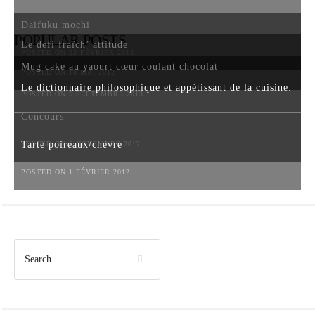
Daifuku mochi
POPULAR POSTS
Le defi fraîch’ attitude
POSTED ON 22 FÉVRIER 2012
Mug cake au yaourt cœur coulant chocolat
POSTED ON 18 MAI 2012
Le dictionnaire philosophique et appétissant de la cuisine:
POSTED ON 5 SEPTEMBRE 2013
Concours
Tarte poireaux/chèvre
POSTED ON 6 NOVEMBRE 2012
POSTED ON 1 FÉVRIER 2012