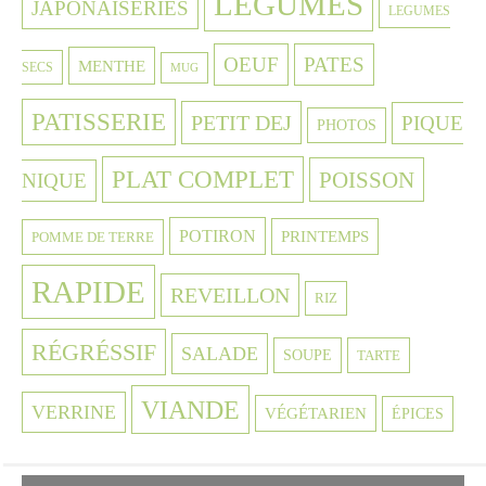
LEGUMES
JAPONAISERIES
LEGUMES
OEUF
PATES
MENTHE
SECS
MUG
PATISSERIE
PETIT DEJ
PIQUE
PHOTOS
PLAT COMPLET
POISSON
NIQUE
POTIRON
PRINTEMPS
POMME DE TERRE
RAPIDE
REVEILLON
RIZ
RÉGRÉSSIF
SALADE
SOUPE
TARTE
VIANDE
VERRINE
VÉGÉTARIEN
ÉPICES