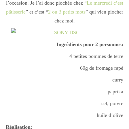
l’occasion. Je l’ai donc piochée chez “
Le mercredi c’est
Boisson chaudes
pâtisserie
” et c’est “
2 ou 3 petits mots
” qui vien piocher
chez moi.
Les classiques
Ingrédients pour 2 personnes:
Mes amis en cuisine
4 petites pommes de terre
60g de fromage rapé
Recettes Végétariennes
curry
paprika
Resto
sel, poivre
huile d’olive
Tuto
Réalisation: