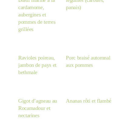
Bœuf mariné à la
légumes (carottes,
cardamome,
panais)
aubergines et
pommes de terres
grillées
Ravioles poireau,
Porc braisé automnal
jambon de pays et
aux pommes
bethmale
Gigot d’agneau au
Ananas rôti et flambé
Rocamadour et
nectarines