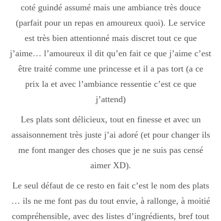
coté guindé assumé mais une ambiance très douce
Boisson chaudes
(parfait pour un repas en amoureux quoi). Le service
est très bien attentionné mais discret tout ce que
Les classiques
j’aime… l’amoureux il dit qu’en fait ce que j’aime c’est
être traité comme une princesse et il a pas tort (a ce
prix la et avec l’ambiance ressentie c’est ce que
Mes amis en cuisine
j’attend)
Les plats sont délicieux, tout en finesse et avec un
Recettes Végétariennes
assaisonnement très juste j’ai adoré (et pour changer ils
me font manger des choses que je ne suis pas censé
aimer XD).
Resto
Le seul défaut de ce resto en fait c’est le nom des plats
… ils ne me font pas du tout envie, à rallonge, à moitié
Tuto
compréhensible, avec des listes d’ingrédients, bref tout