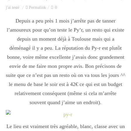
Index des recettes
j'ai testé
Permalink
0
Catégories
Depuis a peu près 1 mois j’arrête pas de tanner
l’amoureux pour qu’on teste le Py’r, un resto qui existe
depuis un moment déjà à Toulouse mais qui a
Apéro
déménagé il y a peu. La réputation du Py-r est plutôt
bonne, voire même excellente j’avais donc grandement
envie de me faire mon propre avis. Bon précisons de
Entrée
suite que ce n’est pas un resto où on va tous les jours ^^
le menu de base le soir est à 42€ ce qui est un budget
plats
relativement conséquent (même si cela m’arrête
souvent quand j’aime un endroit).
Dessert
Le lieu est vraiment très agréable, blanc, classe avec un