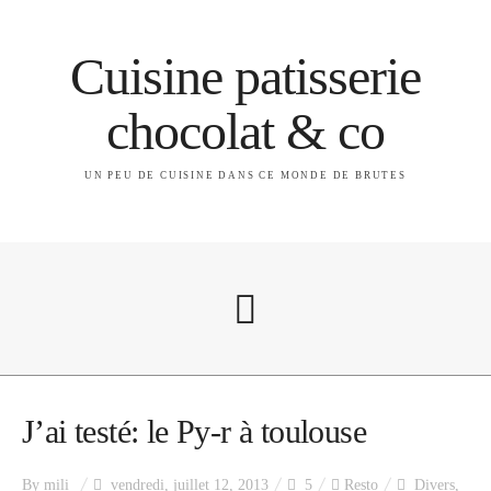
Cuisine patisserie
chocolat & co
UN PEU DE CUISINE DANS CE MONDE DE BRUTES
A propos
J’ai testé: le Py-r à toulouse
By
mili
vendredi, juillet 12, 2013
5
Resto
Divers
,