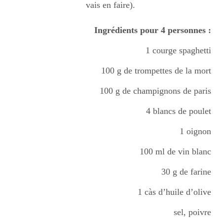
vais en faire).
Boisson chaudes
Ingrédients pour 4 personnes :
1 courge spaghetti
Les classiques
100 g de trompettes de la mort
Mes amis en cuisine
100 g de champignons de paris
4 blancs de poulet
Recettes Végétariennes
1 oignon
100 ml de vin blanc
Resto
30 g de farine
1 càs d’huile d’olive
Tuto
sel, poivre