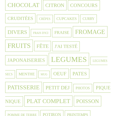
CHOCOLAT
CITRON
CONCOURS
CRUDITÉES
CUPCAKES
CURRY
CRÈPES
FROMAGE
DIVERS
FRAISE
FRAIS D'ICI
FRUITS
FÊTE
J'AI TESTÉ
LEGUMES
JAPONAISERIES
LEGUMES
OEUF
PATES
MENTHE
SECS
MUG
PATISSERIE
PETIT DEJ
PIQUE
PHOTOS
PLAT COMPLET
POISSON
NIQUE
POTIRON
PRINTEMPS
POMME DE TERRE