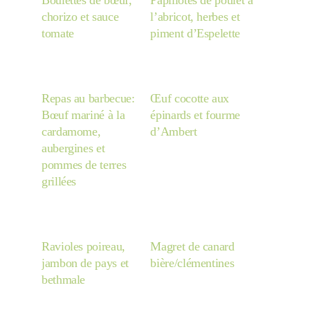
Boulettes de bœuf,
Papillotes de poulet à
chorizo et sauce
l’abricot, herbes et
tomate
piment d’Espelette
Repas au barbecue:
Œuf cocotte aux
Bœuf mariné à la
épinards et fourme
cardamome,
d’Ambert
aubergines et
pommes de terres
grillées
Ravioles poireau,
Magret de canard
jambon de pays et
bière/clémentines
bethmale