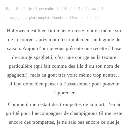
Index des recettes
By
mili
jeudi, novembre 1, 2012
2
plats
champignons
,
plat complet
,
Viande
Permalink
0
Catégories
Halloween est bien fini mais on reste tout de même sur
de la courge, après tout c’est totalement un légume de
Apéro
saison. Aujourd’hui je vous présente une recette à base
de courge spaghetti, c’est une courge au la texture
Entrée
particulière (qui fait comme des fils d’ou son nom de
spaghetti), mais au gout très voire même trop neutre…
il faut donc bien penser a l’assaisonner pour pouvoir
plats
l’apprécier.
Comme il me restait des trompettes de la mort, j’en ai
Dessert
profité pour l’accompagner de champignons (il me reste
encore des trompettes, je ne sais pas encore ce que je