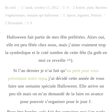
Index des recettes
By
mili
lundi, octobre 15, 2012
9
Entrée
,
plats
,
Recettes
Végétariennes
,
semaine spé halloween
épices
,
legumes
,
Potiron
Catégories
Permalink
0
Apéro
Halloween fait partie de mes fête préférées. Alors oui,
elle est peu fêtée chez nous, mais j’aime vraiment trop
la symbolique et le coté sombre de cette fête (la goth en
Entrée
moi ce reveille ^^).
Si l’an dernier je n’ai fait qu’
un petit post vous
plats
présentant notre repa
, j’ai décidé cette année de vous
faire une semaine spéciale Halloween. Elle arrive un
peu tôt mais on m’as demandé de la faire en avance
Dessert
pour pouvoir s’organiser pour le jour J.
Pour ètre honète, cela fait des semaines que j’en parle