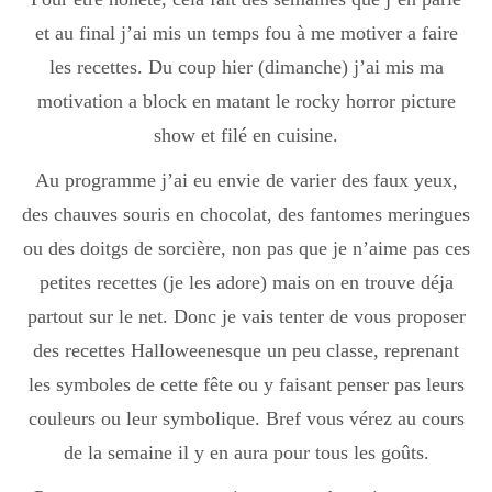
Boisson chaudes
et au final j’ai mis un temps fou à me motiver a faire
les recettes. Du coup hier (dimanche) j’ai mis ma
motivation a block en matant le rocky horror picture
Les classiques
show et filé en cuisine.
Au programme j’ai eu envie de varier des faux yeux,
Mes amis en cuisine
des chauves souris en chocolat, des fantomes meringues
ou des doitgs de sorcière, non pas que je n’aime pas ces
petites recettes (je les adore) mais on en trouve déja
Recettes Végétariennes
partout sur le net. Donc je vais tenter de vous proposer
des recettes Halloweenesque un peu classe, reprenant
Resto
les symboles de cette fête ou y faisant penser pas leurs
couleurs ou leur symbolique. Bref vous vérez au cours
de la semaine il y en aura pour tous les goûts.
Tuto