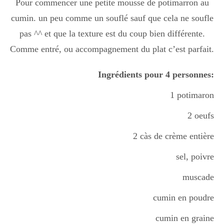
Pour commencer une petite mousse de potimarron au
cumin. un peu comme un souflé sauf que cela ne soufle
Divers
pas ^^ et que la texture est du coup bien différente.
Comme entré, ou accompagnement du plat c’est parfait.
Semaines Spéciales
Ingrédients pour 4 personnes:
1 potimaron
cupcake
2 oeufs
2 càs de crème entière
apéro
sel, poivre
muscade
Halloween
cumin en poudre
cumin en graine