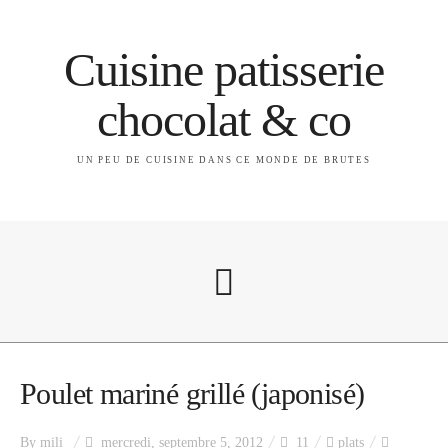
Cuisine patisserie
chocolat & co
UN PEU DE CUISINE DANS CE MONDE DE BRUTES
A propos
Poulet mariné grillé (japonisé)
By
mili
mercredi, septembre 5, 2012
11
plats