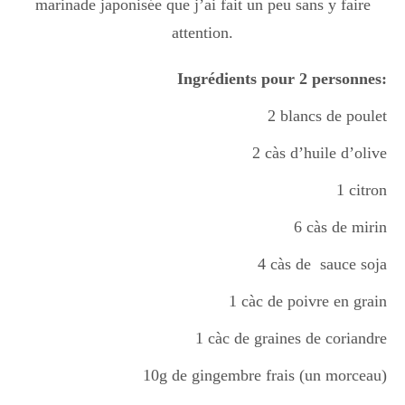
marinade japonisée que j’ai fait un peu sans y faire
Boisson chaudes
attention.
Ingrédients pour 2 personnes:
Les classiques
2 blancs de poulet
2 càs d’huile d’olive
Mes amis en cuisine
1 citron
6 càs de mirin
Recettes Végétariennes
4 càs de sauce soja
1 càc de poivre en grain
Resto
1 càc de graines de coriandre
10g de gingembre frais (un morceau)
Tuto