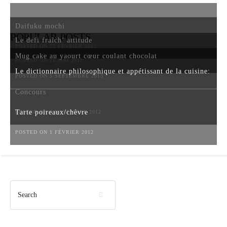
Daifuku mochi
POPULAR POSTS
Le defi fraîch’ attitude
POSTED ON 22 FÉVRIER 2012
Mug cake au yaourt cœur coulant chocolat
POSTED ON 18 MAI 2012
Le dictionnaire philosophique et appétissant de la cuisine:
POSTED ON 5 SEPTEMBRE 2013
Concours
Tarte poireaux/chèvre
POSTED ON 6 NOVEMBRE 2012
POSTED ON 1 FÉVRIER 2012