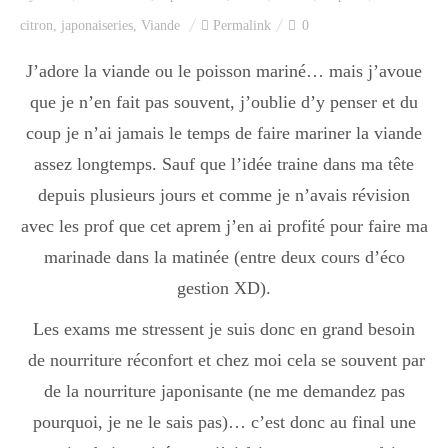
Index des recettes
citron
,
japonaiseries
,
Viande
Permalink
0
Catégories
J’adore la viande ou le poisson mariné… mais j’avoue
que je n’en fait pas souvent, j’oublie d’y penser et du
coup je n’ai jamais le temps de faire mariner la viande
Apéro
assez longtemps. Sauf que l’idée traine dans ma tête
depuis plusieurs jours et comme je n’avais révision
avec les prof que cet aprem j’en ai profité pour faire ma
Entrée
marinade dans la matinée (entre deux cours d’éco
gestion XD).
plats
Les exams me stressent je suis donc en grand besoin
de nourriture réconfort et chez moi cela se souvent par
Dessert
de la nourriture japonisante (ne me demandez pas
pourquoi, je ne le sais pas)… c’est donc au final une