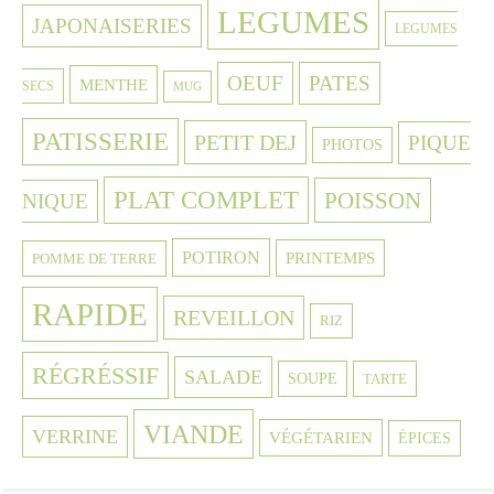
LEGUMES
JAPONAISERIES
LEGUMES
OEUF
PATES
MENTHE
SECS
MUG
PATISSERIE
PETIT DEJ
PIQUE
PHOTOS
PLAT COMPLET
POISSON
NIQUE
POTIRON
PRINTEMPS
POMME DE TERRE
RAPIDE
REVEILLON
RIZ
RÉGRÉSSIF
SALADE
SOUPE
TARTE
VIANDE
VERRINE
VÉGÉTARIEN
ÉPICES