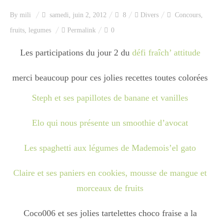
Index des recettes
By
mili
samedi, juin 2, 2012
8
Divers
Concours
,
fruits
,
legumes
Permalink
0
Catégories
Les participations du jour 2 du
défi fraîch’ attitude
Apéro
merci beaucoup pour ces jolies recettes toutes colorées
Steph et ses papillotes de banane et vanilles
Entrée
Elo qui nous présente un smoothie d’avocat
Les spaghetti aux légumes de Mademois’el gato
plats
Claire et ses paniers en cookies, mousse de mangue et
morceaux de fruits
Dessert
Coco006 et ses jolies tartelettes choco fraise a la