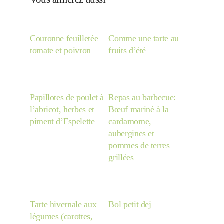
Divers
Couronne feuilletée
Comme une tarte au
tomate et poivron
fruits d’été
Semaines Spéciales
Papillotes de poulet à
Repas au barbecue:
cupcake
l’abricot, herbes et
Bœuf mariné à la
piment d’Espelette
cardamome,
aubergines et
pommes de terres
apéro
grillées
Halloween
Tarte hivernale aux
Bol petit dej
légumes (carottes,