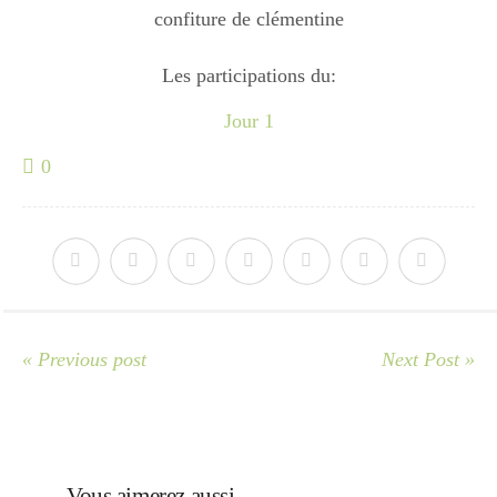
confiture de clémentine
Boisson chaudes
Les participations du:
Les classiques
Jour 1
0
Mes amis en cuisine
Recettes Végétariennes
« Previous post
Next Post »
Resto
Tuto
Vous aimerez aussi