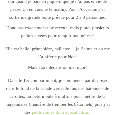
oui quand je pars en pique-nique je n’ai pas envie de
Boisson chaudes
passer 3h en cuisine le matin). Pour l’occasion j’ai
sortie ma grande boite prévue pour 2 à 3 personnes.
Les classiques
Donc pas exactement une recette, mais plutôt plusieurs
petites choses pour remplir ma boite ^^
Mes amis en cuisine
Elle est belle, printanière, pailletée… je l’aime et on me
l’a offerte pour Noel
Mais alors dedans on met quoi?
Recettes Végétariennes
Dans le 1er compartiment, je commence par disposer
dans le fond de la salade verte. Je fais des bâtonnets de
Resto
carottes, un petit moule à muffins pour mettre de la
mayonnaise (manière de tremper les bâtonnets) puis j’ai
Tuto
des
petits roulés thon avocat citron
.