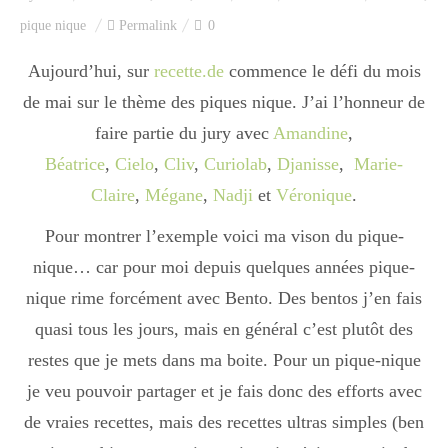
Index des recettes
pique nique
Permalink
0
Catégories
Aujourd’hui, sur
recette.de
commence le défi du mois
de mai sur le thème des piques nique. J’ai l’honneur de
faire partie du jury avec
Amandine
,
Apéro
Béatrice
,
Cielo
,
Cliv
,
Curiolab
,
Djanisse
,
Marie-
Claire
,
Mégane
,
Nadji
et
Véronique
.
Entrée
Pour montrer l’exemple voici ma vison du pique-
nique… car pour moi depuis quelques années pique-
nique rime forcément avec Bento. Des bentos j’en fais
plats
quasi tous les jours, mais en général c’est plutôt des
restes que je mets dans ma boite. Pour un pique-nique
Dessert
je veu pouvoir partager et je fais donc des efforts avec
de vraies recettes, mais des recettes ultras simples (ben