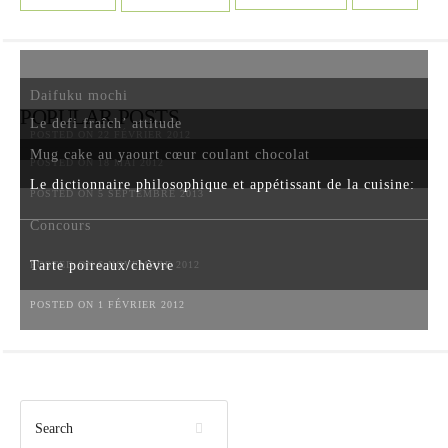
Daifuku mochi
POPULAR POSTS
Le defi fraîch’ attitude
POSTED ON 22 FÉVRIER 2012
Mug cake au yaourt cœur coulant chocolat
POSTED ON 18 MAI 2012
Le dictionnaire philosophique et appétissant de la cuisine:
POSTED ON 5 SEPTEMBRE 2013
Concours
Tarte poireaux/chèvre
POSTED ON 6 NOVEMBRE 2012
POSTED ON 1 FÉVRIER 2012