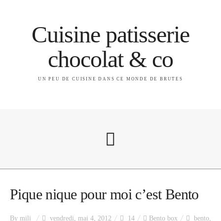
Cuisine patisserie
chocolat & co
UN PEU DE CUISINE DANS CE MONDE DE BRUTES
A propos
Pique nique pour moi c’est Bento
By
mili
vendredi, mai 4, 2012
14
Bento box
bento
,