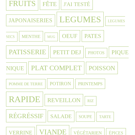
FRUITS
FÊTE
J'AI TESTÉ
LEGUMES
JAPONAISERIES
LEGUMES
OEUF
PATES
MENTHE
SECS
MUG
PATISSERIE
PETIT DEJ
PIQUE
PHOTOS
PLAT COMPLET
POISSON
NIQUE
POTIRON
PRINTEMPS
POMME DE TERRE
RAPIDE
REVEILLON
RIZ
RÉGRÉSSIF
SALADE
SOUPE
TARTE
VIANDE
VERRINE
VÉGÉTARIEN
ÉPICES