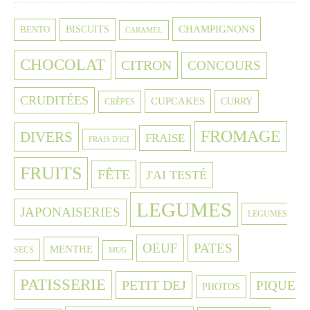
CHAMPIGNONS
BISCUITS
BENTO
CARAMEL
CHOCOLAT
CITRON
CONCOURS
CRUDITÉES
CUPCAKES
CURRY
CRÈPES
FROMAGE
DIVERS
FRAISE
FRAIS D'ICI
FRUITS
FÊTE
J'AI TESTÉ
LEGUMES
JAPONAISERIES
LEGUMES
OEUF
PATES
MENTHE
SECS
MUG
PATISSERIE
PETIT DEJ
PIQUE
PHOTOS