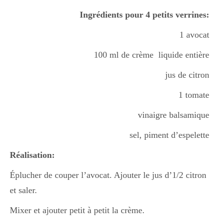
Boisson chaudes
Ingrédients pour 4 petits verrines:
1 avocat
Les classiques
100 ml de crème liquide entière
jus de citron
Mes amis en cuisine
1 tomate
vinaigre balsamique
Recettes Végétariennes
sel, piment d’espelette
Réalisation:
Resto
Éplucher de couper l’avocat. Ajouter le jus d’1/2 citron
et saler.
Tuto
Mixer et ajouter petit à petit la crème.