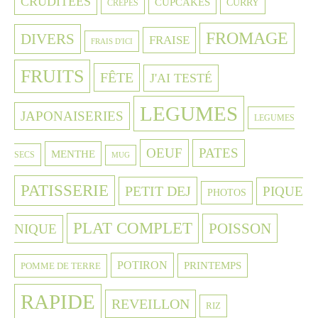
CRUDITÉES
CUPCAKES
CURRY
CRÈPES
FROMAGE
DIVERS
FRAISE
FRAIS D'ICI
FRUITS
FÊTE
J'AI TESTÉ
LEGUMES
JAPONAISERIES
LEGUMES
OEUF
PATES
MENTHE
SECS
MUG
PATISSERIE
PETIT DEJ
PIQUE
PHOTOS
PLAT COMPLET
POISSON
NIQUE
POTIRON
PRINTEMPS
POMME DE TERRE
RAPIDE
REVEILLON
RIZ