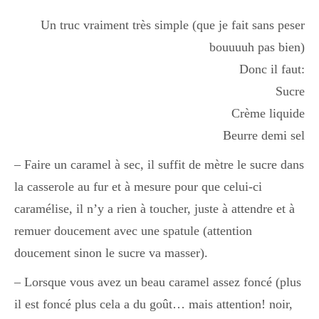
Boisson chaudes
Un truc vraiment très simple (que je fait sans peser
bouuuuh pas bien)
Donc il faut:
Les classiques
Sucre
Crème liquide
Mes amis en cuisine
Beurre demi sel
– Faire un caramel à sec, il suffit de mètre le sucre dans
la casserole au fur et à mesure pour que celui-ci
Recettes Végétariennes
caramélise, il n’y a rien à toucher, juste à attendre et à
remuer doucement avec une spatule (attention
Resto
doucement sinon le sucre va masser).
– Lorsque vous avez un beau caramel assez foncé (plus
Tuto
il est foncé plus cela a du goût… mais attention! noir,