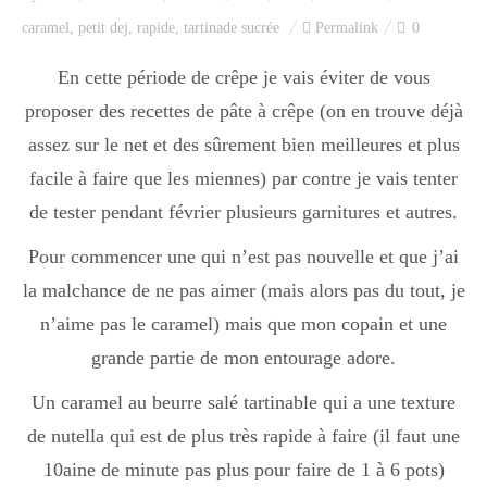
Index des recettes
caramel
,
petit dej
,
rapide
,
tartinade sucrée
Permalink
0
Catégories
En cette période de crêpe je vais éviter de vous
proposer des recettes de pâte à crêpe (on en trouve déjà
assez sur le net et des sûrement bien meilleures et plus
Apéro
facile à faire que les miennes) par contre je vais tenter
de tester pendant février plusieurs garnitures et autres.
Entrée
Pour commencer une qui n’est pas nouvelle et que j’ai
la malchance de ne pas aimer (mais alors pas du tout, je
n’aime pas le caramel) mais que mon copain et une
plats
grande partie de mon entourage adore.
Un caramel au beurre salé tartinable qui a une texture
Dessert
de nutella qui est de plus très rapide à faire (il faut une
10aine de minute pas plus pour faire de 1 à 6 pots)