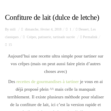
Index des recettes
Confiture de lait (dulce de letche)
Catégories
By
mili
dimanche, février 4, 2018
1
Dessert
,
Les
Apéro
classiques
Crèpes
,
patisserie
,
tartinade sucrée
Permalink
15
Aujourd’hui une recette ultra simple pour tartiner sur
Entrée
vos crêpes (mais on peut aussi faire plein d’autres
choses avec)
plats
Des
recettes de gourmandises à tartiner
je vous en ai
déjà proposé plein ^^ mais celle la manquait
Dessert
terriblement. Il existe plusieurs méthode pour réaliser
de la confiture de lait, ici c’est la version rapide et