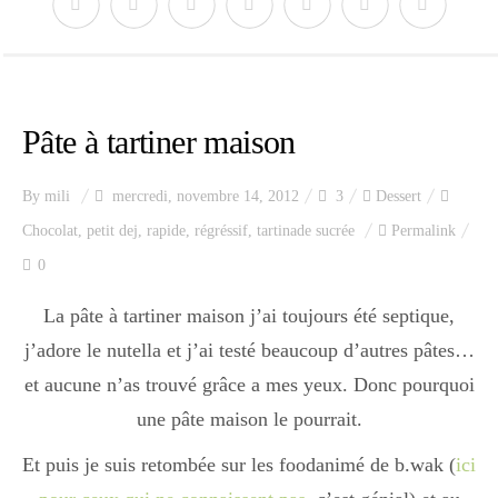
Pâte à tartiner maison
By
mili
mercredi, novembre 14, 2012
3
Dessert
Chocolat
,
petit dej
,
rapide
,
régréssif
,
tartinade sucrée
Permalink
0
La pâte à tartiner maison j’ai toujours été septique,
j’adore le nutella et j’ai testé beaucoup d’autres pâtes…
et aucune n’as trouvé grâce a mes yeux. Donc pourquoi
une pâte maison le pourrait.
Et puis je suis retombée sur les foodanimé de b.wak (
ici