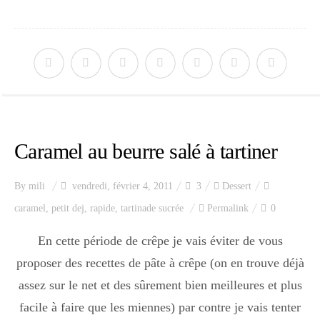
Caramel au beurre salé à tartiner
By
mili
vendredi, février 4, 2011
3
Dessert
caramel
,
petit dej
,
rapide
,
tartinade sucrée
Permalink
0
En cette période de crêpe je vais éviter de vous
proposer des recettes de pâte à crêpe (on en trouve déjà
assez sur le net et des sûrement bien meilleures et plus
facile à faire que les miennes) par contre je vais tenter