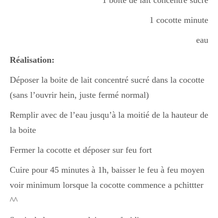
1 boite de lait concentré sucré
1 cocotte minute
Divers
eau
Réalisation:
Semaines Spéciales
Déposer la boite de lait concentré sucré dans la cocotte
(sans l’ouvrir hein, juste fermé normal)
cupcake
Remplir avec de l’eau jusqu’à la moitié de la hauteur de
la boite
apéro
Fermer la cocotte et déposer sur feu fort
Cuire pour 45 minutes à 1h, baisser le feu à feu moyen
Halloween
voir minimum lorsque la cocotte commence a pchittter
^^