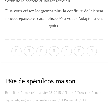
Sortir de la cocotte et laisser refroidir
Japon
Plus vous cuisez longtemps plus la confiture de lait sera
foncée, épaisse et caramélisée ^^ a vous d’adapter à vos
Boulette
goûts.
Pâte de spéculoos maison
By
mili
mercredi, janvier 28, 2015
4
Dessert
petit
dej
,
rapide
,
régréssif
,
tartinade sucrée
Permalink
0