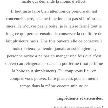
facile qui demande la moins d’effort.
Boisson chaudes
Il faut juste faire bien attention de prendre du lait
concentré sucré, cela ne fonctionnera pas si il n’est pas
Les classiques
sucré. Je n’ouvre pas la boite, je la laisse fermé tout le
long ce qui permet ensuite de conserver la confiture de
lait plusieurs mois. Une fois ouverte elle ce conserve 1
Mes amis en cuisine
mois (sérieux ça tiendra jamais aussi longtemps,
personne arrive a ne pas en manger une fois que c’est
ouvert) au réfrigérateur dans un pot fermé (moi je filme
Recettes Végétariennes
la boite tout simplement). Du coup vous l’aurez
compris vous pouvez faire plusieurs pots en même
Resto
temps dans la même cocotte minute ^^
Ingrédients et ustensiles:
Tuto