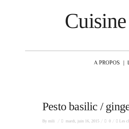
Cuisine
A PROPOS
Pesto basilic / gin
By
mili
mardi, juin 16, 2015
0
Les cl