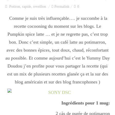
Index des recettes
Potiron
,
rapide
,
reveillon
Permalink
0
Catégories
Comme je suis très influençable…. je succombe à la
recette cocooning du moment sur les blogs. Le
Pumpkin spice latte … et je ne regrette pas, c’est trop
Apéro
bon. Donc c’est simple, un café latte au potimarron,
avec des bonnes épices, tout doux, chaud, réconfortant
au possible. Et comme aujourd’hui c’est le Yummy Day
Entrée
Doudou j’en profite pour vous partager la recette (qui
est un mix de plusieurs recettes glanée ça et la sur des
plats
blog américain et sur des blog francophones )
Dessert
Ingrédients pour 1 mug:
2 càs de purée de potimarron