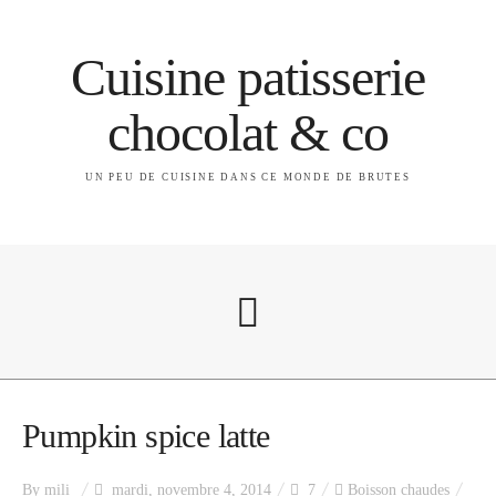
Cuisine patisserie
chocolat & co
UN PEU DE CUISINE DANS CE MONDE DE BRUTES
A propos
Pumpkin spice latte
By
mili
mardi, novembre 4, 2014
7
Boisson chaudes