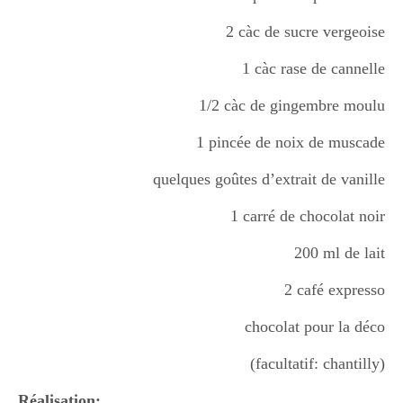
Boisson chaudes
2 càc de sucre vergeoise
1 càc rase de cannelle
Les classiques
1/2 càc de gingembre moulu
1 pincée de noix de muscade
Mes amis en cuisine
quelques goûtes d’extrait de vanille
1 carré de chocolat noir
Recettes Végétariennes
200 ml de lait
2 café expresso
Resto
chocolat pour la déco
(facultatif: chantilly)
Tuto
Réalisation: