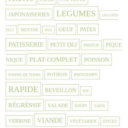
LEGUMES
JAPONAISERIES
LEGUMES
OEUF
PATES
MENTHE
SECS
MUG
PATISSERIE
PETIT DEJ
PIQUE
PHOTOS
PLAT COMPLET
POISSON
NIQUE
POTIRON
PRINTEMPS
POMME DE TERRE
RAPIDE
REVEILLON
RIZ
RÉGRÉSSIF
SALADE
SOUPE
TARTE
VIANDE
VERRINE
VÉGÉTARIEN
ÉPICES