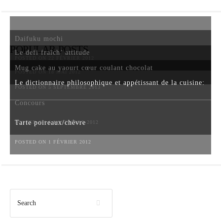
Daifuku mochi
POPULAR POSTS
Le defi fraîch’ attitude
POSTED ON 22 FÉVRIER 2012
Mug cake au yaourt cœur coulant chocolat
POSTED ON 18 MAI 2012
Le dictionnaire philosophique et appétissant de la cuisine:
POSTED ON 5 SEPTEMBRE 2013
Concours
Tarte poireaux/chèvre
POSTED ON 6 NOVEMBRE 2012
POSTED ON 1 FÉVRIER 2012