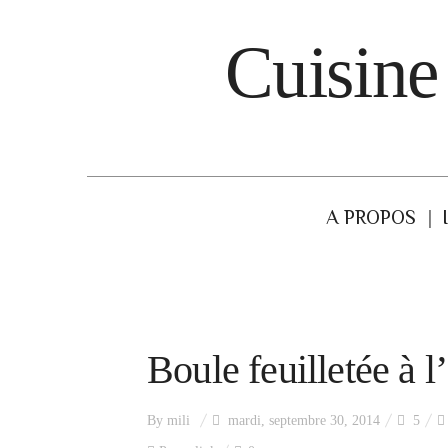
Cuisine
A PROPOS
Boule feuilletée à 
By
mili
mardi, septembre 30, 2014
5