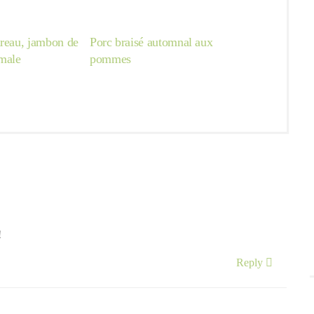
ireau, jambon de
Porc braisé automnal aux
hmale
pommes
!
Reply