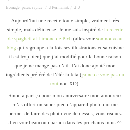
Index des recettes
fromage
,
pates
,
rapide
Permalink
0
Catégories
Aujourd’hui une recette toute simple, vraiment très
simple, mais délicieuse. Je me suis inspiré de
la recette
de spagheti al Limone de Pich
(allez voir
son nouveau
Apéro
blog
qui regroupe a la fois ses illustrations et sa cuisine
il est trop bien) que j’ai modifié pour la bonne raison
que je ne mange pas d’ail. J’ai donc ajouté mon
Entrée
ingrédients préféré de l’été: la feta (
ça ne ce voie pas du
tout
non XD).
plats
Sinon a part ça pour mon anniversaire mon amoureux
m’as offert un super pied d’appareil photo qui me
Dessert
permet de faire des photo vue de dessus, vous risquez
d’en voir beaucoup par ici dans les prochains mois ^^