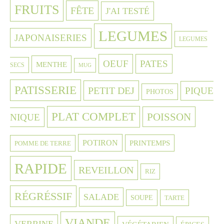
FRUITS
FÊTE
J'AI TESTÉ
LEGUMES
JAPONAISERIES
LEGUMES
OEUF
PATES
MENTHE
SECS
MUG
PATISSERIE
PETIT DEJ
PIQUE
PHOTOS
PLAT COMPLET
POISSON
NIQUE
POTIRON
PRINTEMPS
POMME DE TERRE
RAPIDE
REVEILLON
RIZ
RÉGRÉSSIF
SALADE
SOUPE
TARTE
VIANDE
VERRINE