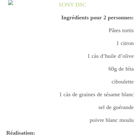
Boisson chaudes
Ingrédients pour 2 personnes:
Pâtes tortis
Les classiques
1 citron
1 càs d’huile d’olive
Mes amis en cuisine
60g de féta
ciboulette
Recettes Végétariennes
1 càs de graines de sésame blanc
sel de guérande
Resto
poivre blanc moulu
Réalisation:
Tuto