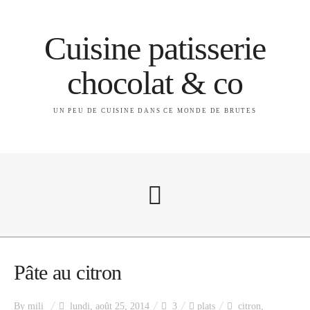
Cuisine patisserie
chocolat & co
UN PEU DE CUISINE DANS CE MONDE DE BRUTES
A propos
Pâte au citron
By
mili
lundi, août 25, 2014
3
plats
citron
,