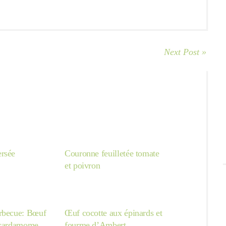
Next Post »
rsée
Couronne feuilletée tomate
et poivron
rbecue: Bœuf
Œuf cocotte aux épinards et
 cardamome,
fourme d’Ambert