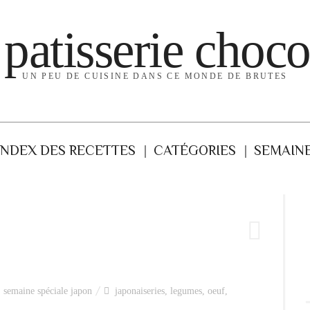
 patisserie choco
UN PEU DE CUISINE DANS CE MONDE DE BRUTES
INDEX DES RECETTES
CATÉGORIES
SEMAINE
,
semaine spéciale japon
japonaiseries
,
legumes
,
oeuf
,