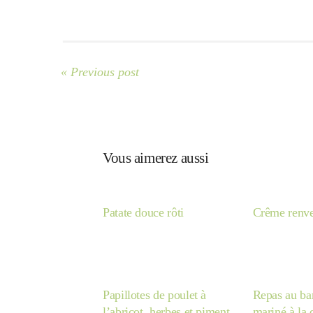
« Previous post
Vous aimerez aussi
Patate douce rôti
Crême renve
Papillotes de poulet à
Repas au ba
l’abricot, herbes et piment
mariné à la