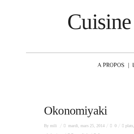
Cuisine
A PROPOS
Okonomiyaki
By
mili
mardi, mars 25, 2014
0
plats