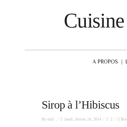
Cuisine
A PROPOS
Sirop à l’Hibiscus
By
mili
lundi, février 24, 2014
2
Boi